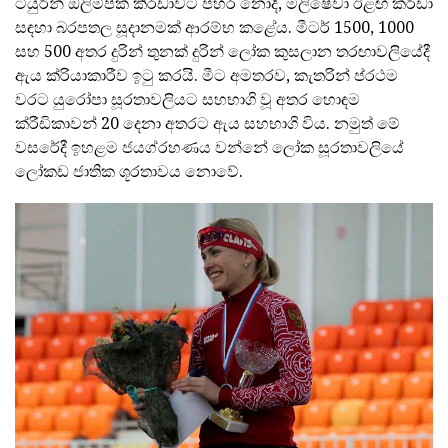
ටියුරින් ඔලිම්පික් කී්රඩාවට පහර නොදී, මලිෂේවා ඊළඟ ක්රීඩා
සඳහා බරපතල සූදානමක් ආරම්භ කළේය. මීටර් 1500, 1000
සහ 500 අතර දුරින් තුනක් දුරින් ලෝක කුසලාන තරඟාවලියේදී
ඇය ක්රියාකාරීව ඉටු කරයි. මීට අමතරව, කැතරින් ප්රථම
වරට යුරෝපා සූරතාවලියට සහභාගි වූ අතර හොඳම
ක්රීඩිකාවන් 20 දෙනා අතරට ඇය සහභාගි විය. නමුත් මේ
වසරේදී ඉහළම ජයග්රහණය වන්නේ ලෝක සූරතාවලියේ
ලෝකඩ ජාතික ශූරතාවය නොවේ.