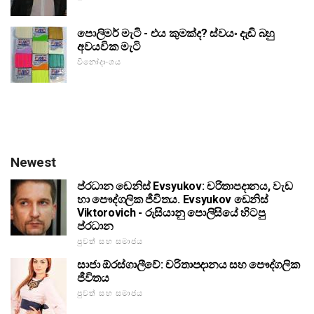
පොලිමර් මැටි - එය කුමක්ද? ස්වයං දැඩි බහු
අවයවික මැටි
විනෝදාංශය
Newest
ප්රධාන ඩෙනිස් Evsyukov: චරිතාපදානය, වැඩ
හා පෞද්ගලික ජීවිතය. Evsyukov ඩෙනිස්
Viktorovich - රුසියානු පොලිසියේ හිටපු
ප්රධාන
පුවත් සහ සමාජය
සාජා ඕරස්ගාලීවේ: චරිතාපදානය සහ පෞද්ගලික
ජීවිතය
පුවත් සහ සමාජය