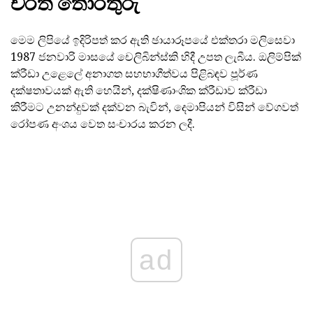
චරිත තොරතුරු
මෙම ලිපියේ ඉදිරිපත් කර ඇති ඡායාරූපයේ එක්තරා මලිසෙවා
1987 ජනවාරි මාසයේ චෙලිබින්ස්කි හිදී උපත ලැබීය. ඔලිම්පික්
ක්රීඩා උළෙලේ අනාගත සහභාගීත්වය පිළිබඳව පූර්ණ
දක්ෂතාවයක් ඇති හෙයින්, දක්ෂිණාංශික ක්රීඩාව ක්රීඩා
කිරීමට උනන්දුවක් දක්වන බැවින්, දෙමාපියන් විසින් වේගවත්
රෝපණ අංශය වෙත සංචාරය කරන ලදී.
ad