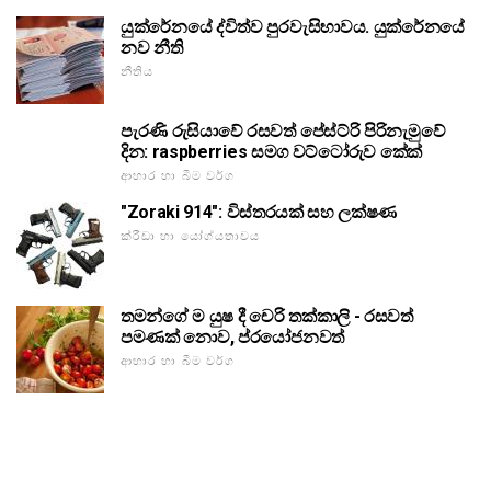
යුක්රේනයේ ද්විත්ව පුරවැසිභාවය. යුක්රේනයේ
නව නීති
නීතිය
පැරණි රුසියාවේ රසවත් පේස්ට්රි පිරිනැමුවේ
දින: raspberries සමග වට්ටෝරුව කේක්
ආහාර හා බීම වර්ග
"Zoraki 914": විස්තරයක් සහ ලක්ෂණ
ක්රීඩා හා යෝග්යතාවය
තමන්ගේ ම යුෂ දී චෙරි තක්කාලි - රසවත්
පමණක් නොව, ප්රයෝජනවත්
ආහාර හා බීම වර්ග