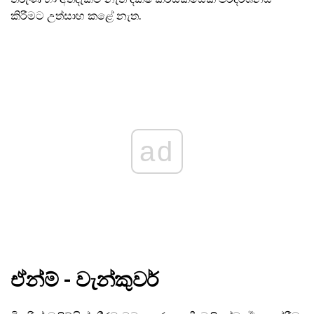
කිරීමට උත්සාහ කළේ නැත.
ad
ඒන්ම් - වැන්කුවර්