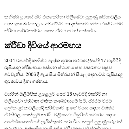
කනිෂ්ඨ යුගයේ සිට එතකෙරිනා මලිෂේවා පුහුණු ක්රියාවලිය
ගැන ඉතා බරපතළය. අඛණ්ඩව හා දක්ෂතාව සමඟ එක්ව මෙම
ක්රීඩා සාර්ථකත්වය ගෙන ඒමට පටන් ගත්තේය.
ක්රීඩා දිවියේ ආරම්භය
2004 වසරේදී කනිෂ්ඨ ලෝක ශූරතා තරගාවලියේදී 17 හැවිරිදි
රුසියානු ක්රීඩකයා පස්වන ස්ථානය සහ වසරකට පසුව -
අටවැනිය. 2006 දී ඇය සිය මිත්රයන් සියලු දෙනාටම රුසියානු
ශූරතාවය දිනා ගත්තාය.
ටියුරින් ඔලිම්පික් උළෙලට පෙර 18 හැවිරිදි එකරිටිනා
මලිසෙවා ප්රධාන ජාතික කණ්ඩායමේ සිටී. ප්රථම වරට
ලෝක ශූරතාවලියේදී ක්රීඩිකාව ඇගේ වයස සඳහා විශිෂ්ඨ
ප්රතිඵල පෙන්නුම් කරයි. මලිසෙවා ටියුරින් සංචාරය සඳහා
අපේක්ෂකයන්ගේ ලැයිස්තුවේ පවා විය. නමුත් පුහුණුකරුවන්
තරුණ හා අත්දැකීම් නැති දක්ෂ ක්රීඩකයෙක් ප්රදර්ශනය