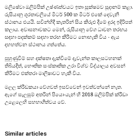
මලිෂේවා ඔලිම්පික් උෂ්ණත්වයට ඉතා සූක්ෂමව සූදානම් කළා.
රුසියානු ශූරතාවලියේ මීටර් 500 ක මීටර් එකේ දෙවැනි
ස්ථානය එයයි. සචින්හිදී කැතරින් සිය කිරුළු දීමේ දුරද ඉදිරිපත්
කලාය. අවාසනාවකට මෙන්, රුසියානු වේග ධාවන තරඟය
සඳහා පදක්කම් සඳහා තරඟ කිරීමට නොහැකි විය - ඇය
දහහත්වන ස්ථානය ගත්තේය.
පුහුණුවීම් සහ දක්ෂතා දැක්වීමේ දැවැන්ත කාලසටහනක්
තිබියදීත්, භෞතික සංස්කෘතික උරා විශ්ව විද්යාලය අවසන්
කිරීමට එක්තරා මාලිෂාවට හැකි විය.
මලල ක්රීඩකයා වේගවත් ඉසව්වෙන් ඉවත්වන්නේ නැත.
ඇගේ සැලසුම් අතරින් පියොංයැන් හි 2018 ඔලිම්පික් ක්රීඩා
උළෙලෙහි සහභාගීත්වය වේ.
Similar articles