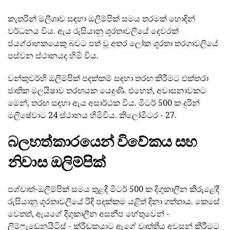
කැතරින් මලීශාව සඳහා ඔලිම්පික් සමය තරමක් හොඳින්
වර්ධනය විය. ඇය රුසියානු ශූරතාවලියේ දෙවරක්
ජයග්රාහකයෙකු බවට පත් වූ අතර ලෝක ශූරතා තරගාවලියේ
පස්වන ස්ථානයද හිමි විය.
වන්කුවර්හි ඔලිම්පික් පදක්කම් සඳහා තරඟ කිරීමට එක්තරා
ජාතික මලයිෂාව තරඟයක යෙදුණි. එහෙත්, අවාසනාවකට
මෙන්, තරඟ සඳහා ඇය අසාර්ථක විය. මීටර් 500 ක දුරින්
මලිෂේවාට 24 ස්ථානය හිමිවිය. කිලෝමීටර - 27.
බලහත්කාරයෙන් විවේකය සහ
නිවාස ඔලිම්පික්
පශ්චාත්-ඔලිම්පික් සමය තුළදී මීටර් 500 ක දිගුකාලීන කිරුළේදී
රුසියානු ශූරතාවලියේ රිදී පදක්කම යළිත් දිනා ගත්තාය. කෙසේ
වෙතත්, ඇයගේ දිගුකාලීන අසනීප හේතුවෙන් -
ලිම්ෆැඩෙනයිටිස් - ක්රීඩකයාට ඇගේ වෘත්තිය අවසන් කිරීමට