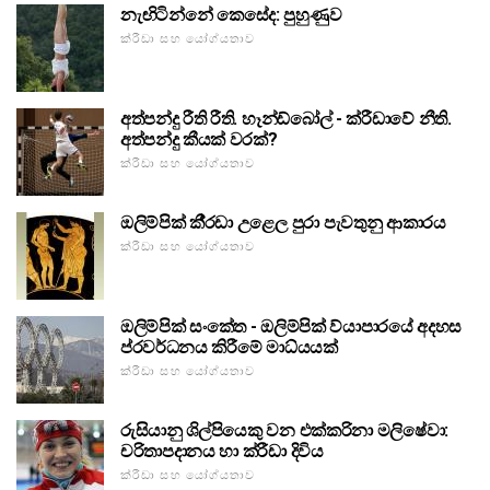
නැඟිටින්නේ කෙසේද: පුහුණුව
ක්රීඩා සහ යෝග්යතාව
අත්පන්දු රීති රීති. හෑන්ඩ්බෝල් - ක්රීඩාවේ නීති.
අත්පන්දු කීයක් වරක්?
ක්රීඩා සහ යෝග්යතාව
ඔලිම්පික් කී්රඩා උළෙල පුරා පැවතුනු ආකාරය
ක්රීඩා සහ යෝග්යතාව
ඔලිම්පික් සංකේත - ඔලිම්පික් ව්යාපාරයේ අදහස
ප්රවර්ධනය කිරීමේ මාධ්යයක්
ක්රීඩා සහ යෝග්යතාව
රුසියානු ශිල්පියෙකු වන එක්කරිනා මලිෂේවා:
චරිතාපදානය හා ක්රීඩා දිවිය
ක්රීඩා සහ යෝග්යතාව