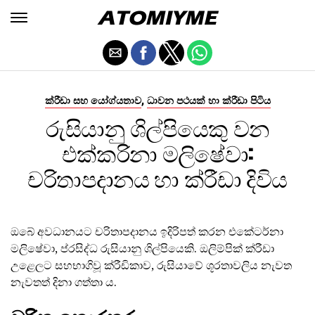
,
ක්රීඩා සහ යෝග්යතාව
ධාවන පථයක් හා ක්රීඩා පිටිය
රුසියානු ශිල්පියෙකු වන
එක්කරිනා මලිෂේවා:
චරිතාපදානය හා ක්රීඩා දිවිය
ඔබේ අවධානයට චරිතාපදානය ඉදිරිපත් කරන එකේටර්නා
මලිෂේවා, ප්රසිද්ධ රුසියානු ශිල්පියෙකි. ඔලිම්පික් ක්රීඩා
උළෙලට සහභාගිවූ ක්රීඩිකාව, රුසියාවේ ශූරතාවලිය නැවත
නැවතත් දිනා ගත්තා ය.