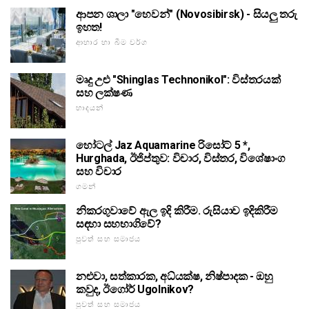
ආපන ශාලා "හෙවන්" (Novosibirsk) - සියලු තරු
ඉහත!
ආහාර හා බීම වර්ග
මෘදු උළු "Shinglas Technonikol": විස්තරයක්
සහ ලක්ෂණ
හාදයන්
හෝටල් Jaz Aquamarine රිසෝට් 5 *,
Hurghada, ඊජිප්තුව: විචාර, විස්තර, විශේෂාංග
සහ විචාර
ගමන්
නිකරගුවාවේ ඇල ඉදි කිරීම. රුසියාව ඉදිකිරීම
සඳහා සහභාගිවේ?
පුවත් සහ සමාජය
නළුවා, සත්කාරක, අධ්යක්ෂ, නිෂ්පාදක - ඔහු
කවුද, ඊගෝර් Ugolnikov?
පුවත් සහ සමාජය