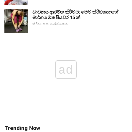
ධාවනය ආරම්භ කිරීමට: මෙම ක්රීඩකයාගේ
මාර්ගය මත පියවර 15 ක්
ක්රීඩා සහ යෝග්යතාව
ad
Trending Now