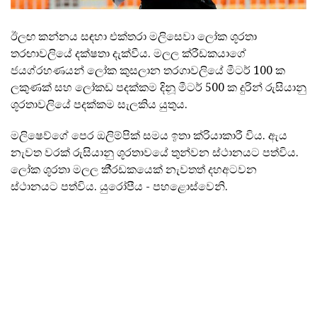
ඊලඟ කන්නය සඳහා එක්තරා මලිසෙවා ලෝක ශූරතා
තරඟාවලියේ දක්ෂතා දැක්වීය. මලල ක්රීඩකයාගේ
ජයග්රහණයන් ලෝක කුසලාන තරගාවලියේ මීටර් 100 ක
ලකුණක් සහ ලෝකඩ පදක්කම දිනූ මීටර් 500 ක දුරින් රුසියානු
ශූරතාවලියේ පදක්කම සැලකිය යුතුය.
මලිෂෙව්ගේ පෙර ඔලිම්පික් සමය ඉතා ක්රියාකාරී විය. ඇය
නැවත වරක් රුසියානු ශූරතාවයේ තුන්වන ස්ථානයට පත්විය.
ලෝක ශූරතා මලල කී්රඩකයෙක් නැවතත් දහඅටවන
ස්ථානයට පත්විය. යුරෝපීය - පහළොස්වෙනි.