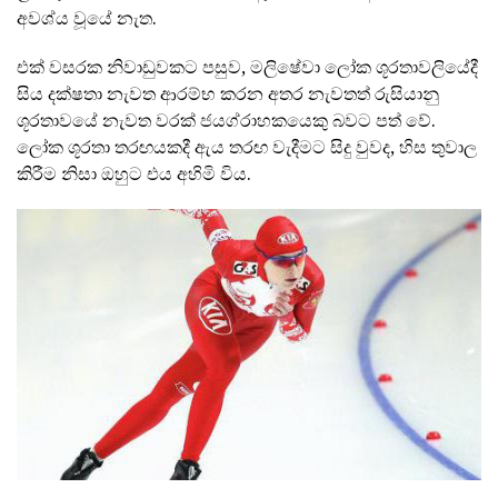
අවශ්ය වූයේ නැත.
එක් වසරක නිවාඩුවකට පසුව, මලිෂේවා ලෝක ශූරතාවලියේදී
සිය දක්ෂතා නැවත ආරම්භ කරන අතර නැවතත් රුසියානු
ශූරතාවයේ නැවත වරක් ජයග්රාහකයෙකු බවට පත් වේ.
ලෝක ශූරතා තරඟයකදී ඇය තරඟ වැදීමට සිදු වුවද, හිස තුවාල
කිරීම නිසා ඔහුට එය අහිමි විය.