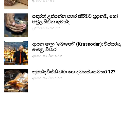
ආහාර සහ බීම
සතුරන් උත්සන්න පහර කිරීමට සූදානම්, හෝ
මවුල සිහින කුමක්ද
බුද්ධිමය සංවර්ධන
ආපන ශාලා "බොහෝ" (Krasnodar): විස්තරය,
මෙනු, විචාර
ආහාර හා බීම වර්ග
කුමක්ද විස්කි වඩා හොඳ වයස්ගත වසර 12?
ආහාර හා බීම වර්ග