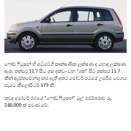
ෆෝඩ් ෆියුෂන් හි අධිවේගී තාක්ෂණික ලක්ෂණ ද හොඳ ලක්ෂණ
ඇත. තත්පර 11.7 සිට ශත දක්වා වන "ශත" සිට තත්පර 11.7
කින් ඇස්තමේන්තු කර ඇති අතර මෝටර් රථයේ උපරිම වේගය
පැයට කිලෝමීටර් 179 කි.
තවද මෝටර් රථයේ "ෆෝඩ් ෆියුෂන්" මුල් පරම්පරාව රු.
240,000 ක් පමණ වේ.