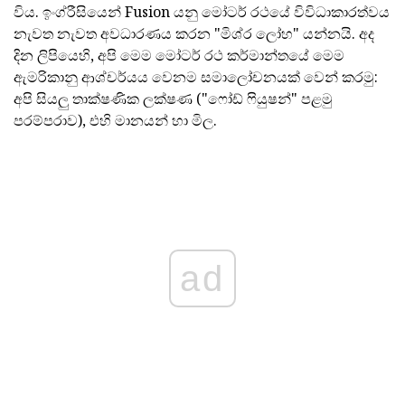
විය. ඉංග්රීසියෙන් Fusion යනු මෝටර් රථයේ විවිධාකාරත්වය
නැවත නැවත අවධාරණය කරන "මිශ්ර ලෝහ" යන්නයි. අද
දින ලිපියෙහි, අපි මෙම මෝටර් රථ කර්මාන්තයේ මෙම
ඇමරිකානු ආශ්චර්යය වෙනම සමාලෝචනයක් වෙන් කරමු:
අපි සියලු තාක්ෂණික ලක්ෂණ ("ෆෝඩ් ෆියුෂන්" පළමු
පරම්පරාව), එහි මානයන් හා මිල.
ad