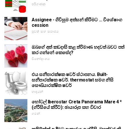
පරිගණක
Assignee - ගිවිසුම අත්සන් කිරීමට ... විශේෂාංග
cession
පුවත් සහ සමාජය
ඔබගේ අත් කඩදාසි කළ ත්රිමාණ හදවත් බවට පත්
කර ගන්නේ කෙසේද?
විනෝදාංශය
එය සනීපාරක්ෂක ෂවර් ස්ථාපනය. Built-
සනීපාරක්ෂක ෂවර්. thermostat සමග නිසි
සෞඛ්යාරක්ෂිත ෂවර්
හාදයන්
හෝටල් Iberostar Creta Panorama Mare 4 *
(ග්රීසියේ ක්රීට්): ඡායාරූප සහ විචාර
ගමන්