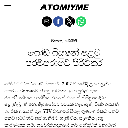
,
වාහන
මෝටර්
ෆෝඩ් ෆියුෂන් පළමු
පරම්පරාවේ පිරිවිතර
මෝටර් රථය "ෆෝඩ් ෆියුෂන්" 2002 වසරේදී උපත ලැබීය.
මෙම නවකතාවෙන් පසු නවතාව ඉතා පුළුල් ලෙස
ජනප්රියත්වයට පත්විය. එතෙක් එතෙක් කිසිදු ගෝලීය
සැලකිල්ලක් නොතිබූ මෝටර් රථයක් හැච්බැක්, ටිපර් රථයක්
හා එක් අංගයක් තුළ SUV වර්ගයේ සියලු ගුණාංග එකට එකට
එකට සම්බන්ධ කර ගැනීමට හැකි විය. සැලකිය යුතු
කාරණයක් නම්, නවෝත්පාදනයේ නම හේතුවක් නොමැති