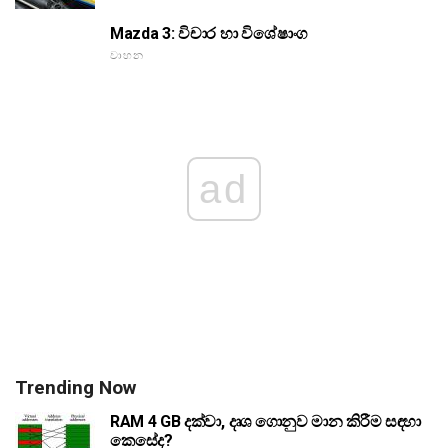
Mazda 3: විචාර හා විශේෂාංග
වාහන
ad
Trending Now
RAM 4 GB දක්වා, දෘශ ගොනුව මාන කිරීම සඳහා
කෙසේද?