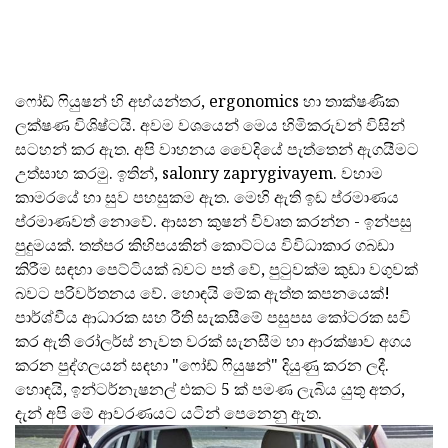
ෆෝඩ් ෆියුෂන් හි අභ්යන්තර, ergonomics හා තාක්ෂණික
ලක්ෂණ විශිෂ්ටයි. අවම වශයෙන් මෙය හිමිකරුවන් විසින්
සටහන් කර ඇත. අපි වාහනය වෛදියේ පැත්තෙන් ඇගයීමට
උත්සාහ කරමු. ඉතින්, salonry zaprygivayem. වහාම
කාමරයේ හා සුව පහසුකම ඇත. මෙහි ඇති ඉඩ ප්රමාණය
ප්රමාණවත් නොවේ. ආසන කුෂන් විවෘත කරන්න - ඉන්පසු
පුදුමයක්. තත්පර කිහිපයකින් කොට්ටය විවිධාකාර ගබඩා
කිරීම සඳහා පෙට්ටියක් බවට පත් වේ, පුටුවක්ම කුඩා වගුවක්
බවට පරිවර්තනය වේ. හොඳයි මේක ඇත්ත කපනයෙක්!
පාර්ශ්වීය ආධාරක සහ රීති සැකසීමේ පසුපස කෝටරක සවි
කර ඇති රෝලර්ස් නැවත වරක් සැනසීම හා ආරක්ෂාව අගය
කරන පුද්ගලයන් සඳහා "ෆෝඩ් ෆියුෂන්" දියුණු කරන ලදී.
හොඳයි, ඉන්ටර්නැෂනල් එකට 5 ක් පමණ ලැබිය යුතු අතර,
දැන් අපි මේ ආවරණයට යටින් පෙනෙනු ඇත.