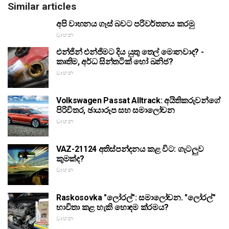
Similar articles
අපි වාහනය ගෑස් බවට පරිවර්තනය කරමු
වාහන
එන්ජින් එන්ජිමට දිය යුතු තෙල් මොනවාද? -
කෘතිම, අර්ධ සින්තටික් හෝ ඛනිජ?
වාහන
Volkswagen Passat Alltrack: අයිතිකරුවන්ගේ
පිරිවිතර, ඡායාරූප සහ සමාලෝචන
වාහන
VAZ-21124 අතිස්පන්දනය කළ විට: ගැටලුව
කුමක්ද?
වාහන
Raskosovka "ලෝරල්": සමාලෝචන. "ලෝරල්"
භාවිතා කළ හැකි හොඳම ක්රමය?
වාහන