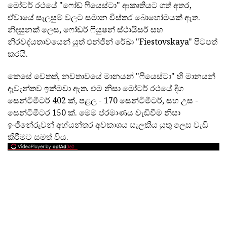
මෝටර් රථයේ "ෆෝඩ් ෆියෙස්ටා" ආකෘතියට ගත් අතර,
ඒවායේ සැලසුම් වලට සමාන විස්තර බොහෝමයක් ඇත.
නිදසුනක් ලෙස, ෆෝඩර් ෆියුෂන් ස්ථායිසර් සහ
නිරවද්යතාවයෙන් යුත් එන්ජින් රේඛා "Fiestovskaya" පිටපත්
කරයි.
කෙසේ වෙතත්, නවතාවයේ මානයන් "ෆියෙස්ටා" හි මානයන්
දැවැන්තව ඉක්මවා ඇත. එම නිසා මෝටර් රථයේ දිග
සෙන්ටිමීටර් 402 ක්, පළල - 170 සෙන්ටිමීටර්, සහ උස -
සෙන්ටිමීටර 150 ක්. මෙම ප්රමාණය වැඩිවීම නිසා
ඉංජිනේරුවන් අභ්යන්තර අවකාශය සැලකිය යුතු ලෙස වැඩි
කිරීමට සමත් විය.