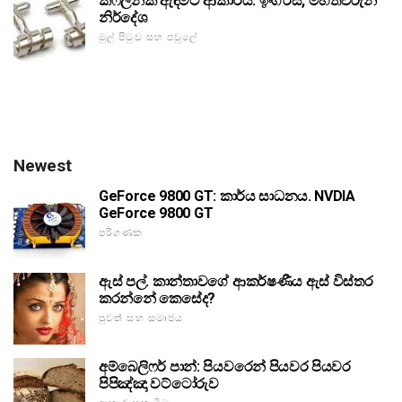
කෆිලින්ක් ඇඳීමට ආකාරය: ඉංග්රීසි, මහත්වරුනි
නිර්දේශ
මුල් පිටුව සහ පවුලේ
Newest
GeForce 9800 GT: කාර්ය සාධනය. NVDIA
GeForce 9800 GT
පරිගණක
ඇස් පල්. කාන්තාවගේ ආකර්ෂණීය ඇස් විස්තර
කරන්නේ කෙසේද?
පුවත් සහ සමාජය
අම්බෙලිෆර් පාන්: පියවරෙන් පියවර පියවර
පිපිඤ්ඤා වට්ටෝරුව