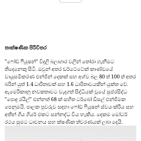
තාක්ෂණික පිරිවිතර
"ෆෝඩ් ෆියුෂන්" විදුලි බලාගාර වලින් තෝරා ගැනීමට
තිදෙනෙකු සිටී. ඔවුන් අතර ඩර්ටේටේක් කාණ්ඩයේ
වායුසමීකරණ එන්ජින් දෙකක් සහ අශ්ව බල 80 ත් 100 ත් අතර
බරින් යුත් 1.4 ධාරිතාවක් සහ 1.6 ධාරිතාවයකින් යුක්ත වේ.
ඇමෙරිකානු නවකතාවට වැදගත් සිද්ධියක් වූයේ සුප්රසිද්ධ
"පොදු රයිල්" එන්නත් 68 ක් සහිත ටර්බෝ ඩීසල් එන්ජිමක
පෙනුමයි. පාලක පුවරුව සඳහා ෆෝඩ් ෆියුෂන් ස්වයංක්රීය සහ
අතින් ගිය ගියර් එකට සන්නද්ධ විය හැකිය. දෙකම මෝටර්
රථය සුමට ධාවනය සහ ක්ෂණික ත්වරණයක් ලබා දෙයි.