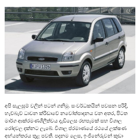
අපි සැලසුම් වලින් පටන් ගනිමු. සංවර්ධකයින් පවසන පරිදි,
හැච්බැච් ධාවන ක්රිඩාවේ නවෝත්පාදනය වන අතර, පිටත
මාර්ග ආක්රමණශීලීත්වය දැඩිලෙස රඟපෑමක් සහ විශාල
රෝදවල දක්නට ලැබේ. විශාල ප්රමාණයේ රථයේ ලක්ෂණ
අභ්යන්තරය තුළ පවතී. පදනම ලෙස, ඉංජිනේරුවන් කුඩා