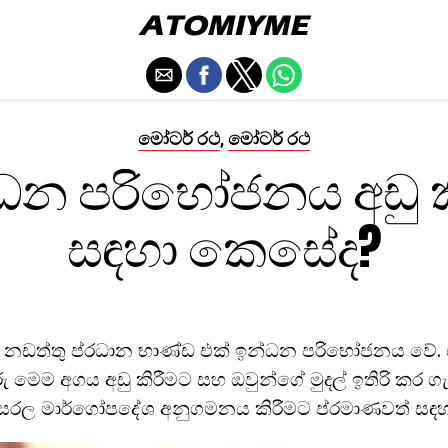
මෝටර් රථ
මෝටර් රථ
,
ධන පරිභෝජනය අඩු ක
සඳහා කෙසේද?
නඩත්තු ප්රධාන භාණ්ඩ එක් ඉන්ධන පරිභෝජනය වේ. ඒ
ු මෙම අගය අඩු කිරීමට සහ ඔවුන්ගේ මුදල් ඉතිරි කර 
සරල මාර්ගෝපදේශ අනුගමනය කිරීමට ප්රමාණවත් සඳහ