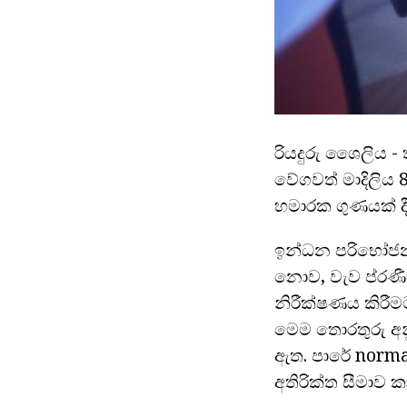
රියදුරු ශෛලිය -
වේගවත් මාදිලිය
හමාරක ගුණයක් දී 
ඉන්ධන පරිභෝජන
නොව, වැව ප්රණ
නිරීක්ෂණය කිරීම
මෙම තොරතුරු අන
ඇත. පාරේ norma
අතිරික්ත සීමාව 