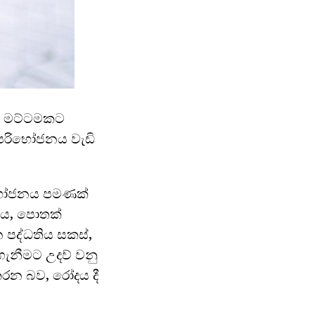
්ත මට්ටමකට
 පරිභෝජනය වැඩි
ිභෝජනය පමණක්
ගය, පොතක්
 පද්ධතිය සකස්,
ගැනීමට උදව් වනු
රන බව, රෝදය දී