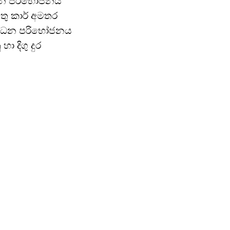
්ධන පරිභෝජනය
තු කාර් අමතර
 ඉන්ධන පරිභෝජනය
 දිගු දුර