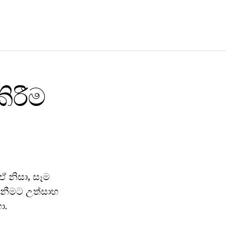
ිරීම
 නිසා, සෑම
ගැනීමට උත්සාහ
ා.