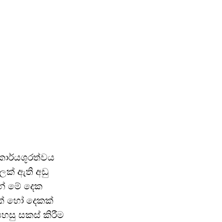
ාර්යශූරත්වය
ක් ඇති අඩු
න් මේ දෙක
යක් හෝ දෙකක්
හසු සකස් කිරීම