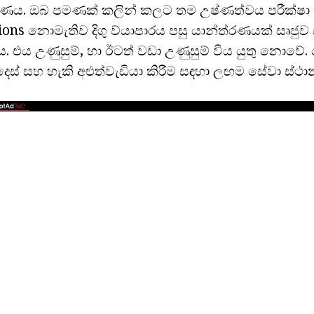
ක්ෂණය. ඔබ පමණක් කලින් කලට තම උෂ්ණත්වය පරීක්ෂා 
ons නොමැතිව දිගු ව්යාපාරය පසු යාන්ත්රණයක් සෘජුව ස
ිය. එය උණුසුම්, හා ඊටත් වඩා උණුසුම් විය යුතු නොවේ
ස් සහ හැකි අළුත්වැඩියා කිරීම සඳහා ලඟම සේවා ස්ථ