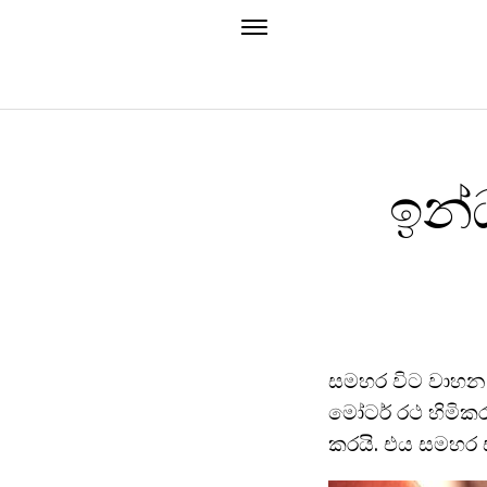
ඉන්
සමහර විට වාහන 
මෝටර් රථ හිමිකර
කරයි. එය සමහර 