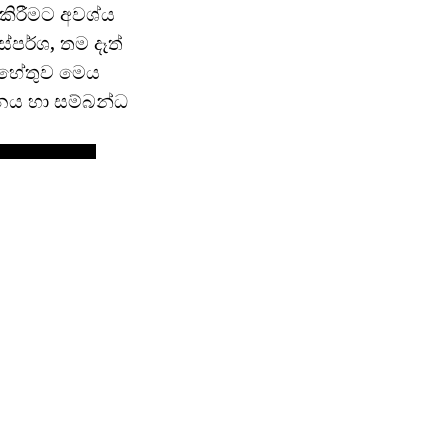
කිරීමට අවශ්ය
්පර්ශ, තම දෑත්
. හේතුව මෙය
ානය හා සම්බන්ධ