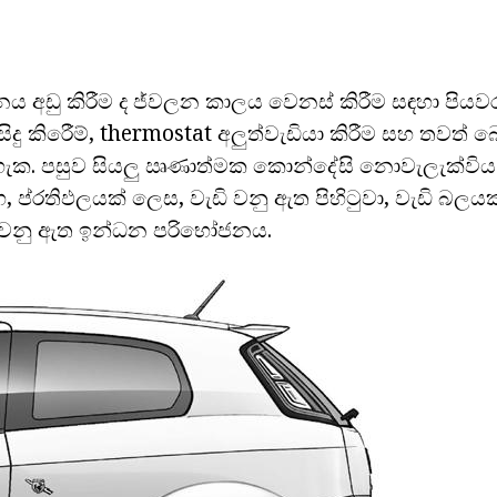
 අඩු කිරීම ද ජ්වලන කාලය වෙනස් කිරීම සඳහා පිය
ිසිදු කිරීෙම්, thermostat අලුත්වැඩියා කිරීම සහ තවත
හැක. පසුව සියලු ඍණාත්මක කොන්දේසි නොවැලැක්විය හ
, ප්රතිඵලයක් ලෙස, වැඩි වනු ඇත පිහිටුවා, වැඩි බලය
ු වනු ඇත ඉන්ධන පරිභෝජනය.