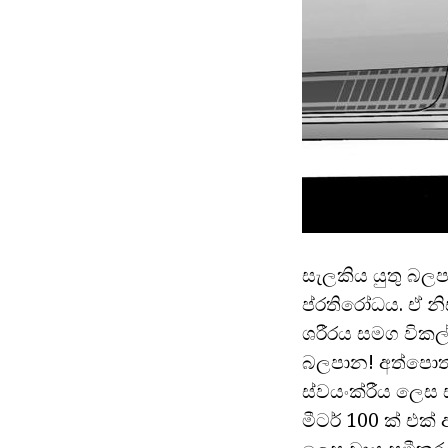
සැලකිය යුතු බලප
ප්රතිරෝධය. ඒ නි
ශරීරය සමග වික
බලපාන! අත්පොත 
ස්වයංක්රීය ලෙස
මීටර් 100 ක් එක්