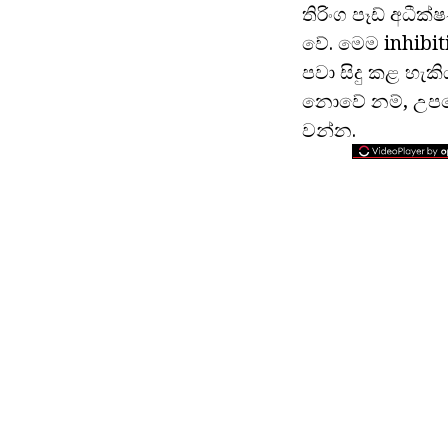
තිරිංග පෑඩ් අධී
වේ. මෙම inhibiti
පවා සිදු කළ හැක
නොවේ නම්, උපදෙ
වන්න.