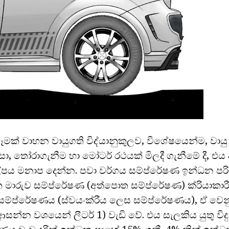
ෑමක් වාහන වායුගති විද්යානුකුලව, විශේෂයෙන්ම, වාය
සා, තෝරාගැනීම හා මෝටර් රථයක් මිලදී ගැනීමේ දී, එය 
ල්පය මනාප දෙන්න. පවා වර්ගය සම්ප්රේෂණ ඉන්ධන 
මාරුව සම්ප්රේෂණ (අත්පොත සම්ප්රේෂණ) ක්රියාකාරී 
 සම්ප්රේෂණය (ස්වයංක්රීය ලෙස සම්ප්රේෂණය), ඒ වෙ
 ආසන්න වශයෙන් ලීටර් 1) වැඩි වේ. එය සැලකිය යුතු වි