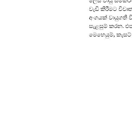
ලෙස වායු සමීකර
වැඩි කිරීමට විව
අංගයක් වායුගති 
සැළසුම් කරන. එපම
මෙහෙයුම්, කැසට