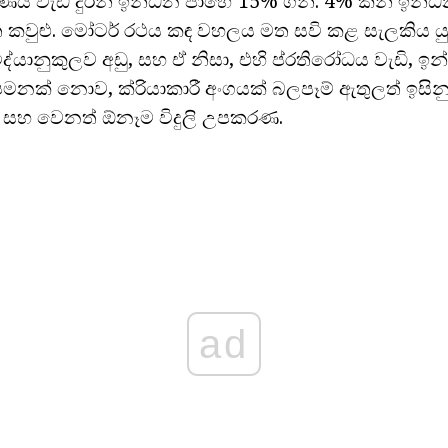
ණය වැඩ දුරින් ඉන්ධන පාහේ 15% ගනී. 4% කින් ඉන
ෘත කවුළු. මෝටර් රථය කඳ වහලය මත සවි කළ සැලකිය යු
විද්යානුකුලව අඩු, සහ ඒ නිසා, එහි ප්රතිරෝධය වැඩි,
නක් නොව, ක්රියාකාරී අංගයක් බලපෑම් ඇතුලත් ඉසිනු හා
් සහ වෙනත් ඕනෑම විදුලි උපකරණ.
ad