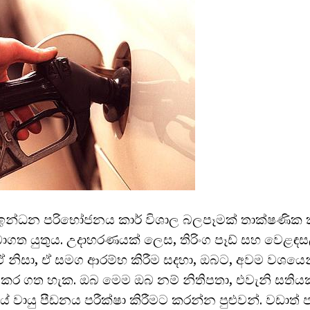
ඉන්ධන පරිභෝජනය කාර් විශාල බලපෑමක් තාක්ෂණික ක
ගත යුතුය. උදාහරණයක් ලෙස, තිරිංග පෑඩ් සහ වෙළඳසල
 නිසා, ඒ සමග ආරම්භ කිරීම සදහා, ඔබට, අවම වශයෙ
ෂා කර ගත හැක. ඔබ මෙම ඔබ නම් නිතිපතා, එවැනි සති
වායු පීඩනය පරීක්ෂා කිරීමට කරන්න පුළුවන්. වඩාත් ප