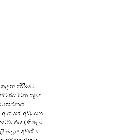
ු ගලන කිරීමට
අවශ්ය වන සුමුදු
පරිභෝජනය
අංගයක් අඩු, සහ
නුවට, එය (කිලෝ
දුලි බලය අවශ්ය