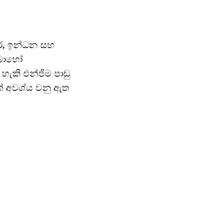
වර, ඉන්ධන සහ
් බොහෝ
ැකි එන්ජිම පාඩු
ක් අවශ්ය වනු ඇත