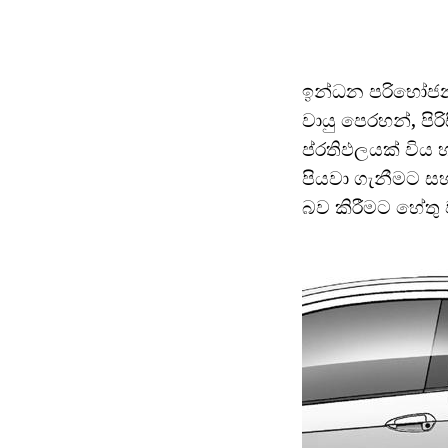
ඉන්ධන පරිභෝජනය
වායු පෙරහන්, පිර
ප්රතිඵලයක් විය 
පියවා ගැනීමට සහ
බව කිරීමට හේත