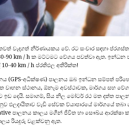
 තවත් වැදගත් නිර්ණායකය වේ. රට සංචාර සඳහා ප්රශස
 80-90 km / h ක මට්ටමට වේගය පවත්වා ඇත. ඉන්ධන
10-40 km / h ප්රතිඵල අතිරික්ත!
ය (GPS-අධීක්ෂණ) පාලනය ඔබ ඉන්ධන සම්පත් පර
ීත වාහන ස්ථානය, ඕනෑම අවස්ථාවක, මාර්ගය සහ වේ
ට ඉඩ දෙයි. සමාගම්, සිය නිල මෝටර් රථ මත දත්ත පාලන
ුව ඵලදායිතාව වැඩි සේවක ව්යාපාරයේ මාර්ගයේ තබා 
tive පාලනය කාලය මගීන් ජීවිත හා සෞඛ්ය ආරක්ෂා ක
කාලය රියදුරු වළක්වනු ඇත.