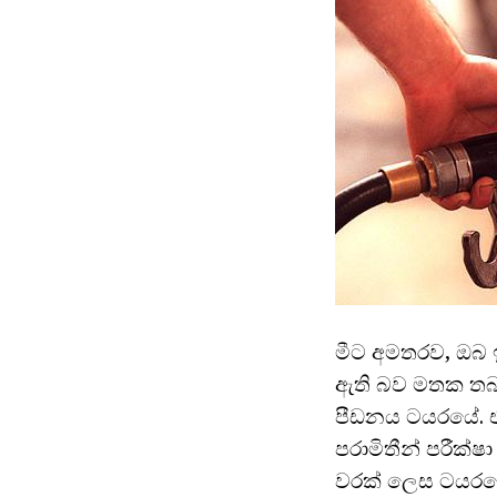
මීට අමතරව, ඔබ 
ඇති බව මතක තබා
පීඩනය ටයරයේ. ඒ
පරාමිතීන් පරීක්
වරක් ලෙස ටයරයේ 