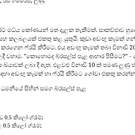
රස ගම්මිරිස්, ලුණු.
කැරට් මධ්ය කෝණයන් මත දැලක තැකීමක්. සාකච්ජාව හුදෙ
 සහ කලබලයක් එකතු කළ යුතුයි. කුඩා අඩංඟු කෑමක් ගන්න
 කරගෙන ෆ්රයි කිරීමට. එය අඩංඟු කෑමක් තබා විනාඩි 20
ලදී වහාම. "කොහොමද බ්රසල්ස් පැළ ආහාර පිසීමට?" -
 සංඛ්යාවක් ලබා දී ඇත. එළවළු විනාඩි 10 ක් පමණ ලුණු
5 සඳහා අඩංඟු කෑමක් හා ෆ්රයි කිරීමට ගෝවා එකතු කරන්න
ක ධමනියේ සිහින් සමග බ්රසල්ස් පැළ
ඩ 0.5 කිලෝ ග්රෑම්;
ළ 0.5 කිලෝ ග්රෑම්;
,