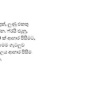
ක්, ලුණු එකතු
. ෆ්රයි ළූනු,
 ක් ආහාර පිසීමට,
 මෙම ගැටලුව
 ජලය ආහාර පිසීම
.