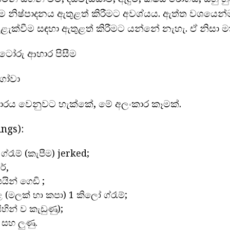
නිෂ්පාදනය ඇතුළත් කිරීමට අවශ්යය. ඇත්ත වශයෙන්
ළැක්වීම සඳහා ඇතුළත් කිරීමට යන්නේ නැහැ. ඒ නිසා
ට්ටෝරු ආහාර පිසීම
ගෝවා
ආහාරය වෙනුවට හැක්කේ, මේ අලංකාර කෑමක්.
ings):
්රෑම් (කැපීම) jerked;
ර්,
යින් ගෙඩි ;
ළ (මලක් හා කපා) 1 කිලෝ ග්රෑම්;
ිහින් ව කැඩුණු);
් සහ ලුණු.