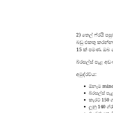
2) තෙල් ෆ්රයි පස
බඩු එකතු කරන්න.
15 ක් පමණ. ඔබ 
බ්රසල්ස් පැළ අඩං
අමුද්රව්ය:
ඕනෑම mince
බ්රසල්ස් පැළ
කැරට් 150 ග්
ලූනු 140 ග්රෑ