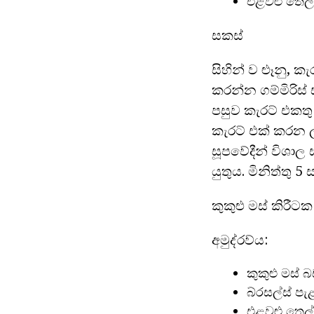
එළවළු තෙල්, 
සකස්
සිහින් ව ළූනු, 
කරන්න ගම්මිරිස්
පසුව කැරට් එකතු
කැරට් එක් කරන 
සූපවේදීන් විශාල
යුතුය. මිනිත්තු 
කුකුළු මස් කිරීට
අමුද්රව්ය:
කුකුළු මස් බ
බ්රසල්ස් පැ
එළවළු තෙල්