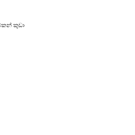
ේකන් කුඩා