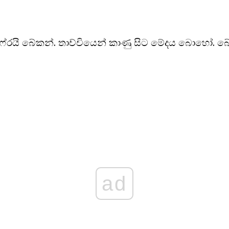
ු ෆ්රයි බේකන්. තාච්චියෙන් කාණු සිට මේදය බොහෝ. බ
ad