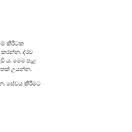
ීමේ කිරීටක
 කරන්න. ද්රව
ඩි ය. මෙම පැළ
 තෙක් උයන්න.
න්න. සේවය කිරීමට