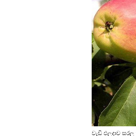
වැඩි ඵලදාව සරල 