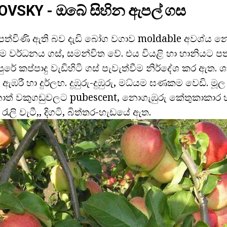
LOVSKY - ඔබේ සිහින ඇපල් ගස
ී පත්විණි ඇති බව දැඩි බෝග වගාව moldable අවශ්ය
යම වර්ධනය ගස්, සමන්විත වේ. එය වියළි හා හානියට පත්
රේ කප්පාදු වැඩිහිටි ගස් පැවැත්වීම නිර්දේශ කර ඇත. 
රී හා දුර්ලභ. දුඹුරු-දුඹුරු, මධ්යම ඝණකම වෙඩි. මූල 
ොත් වකුගඩුවලට pubescent, නොගැඹුරු කේතුකාකාර
ලි වැටී,, දිගටි, බිත්තර-හැඩයේ ඇත.