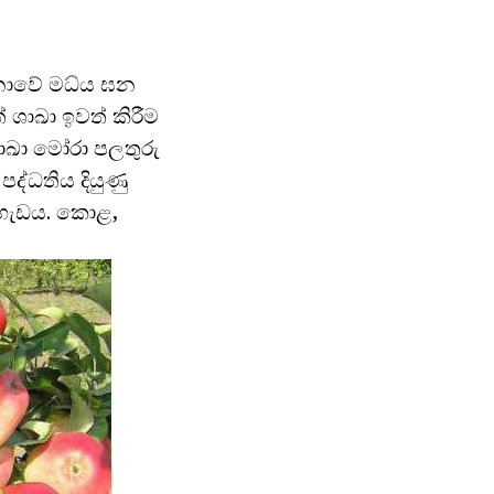
 නොවේ මධ්ය ඝන
 ශාඛා ඉවත් කිරීම
ශාඛා මෝරා පලතුරු
පද්ධතිය දියුණු
 හැඩය. කොළ,