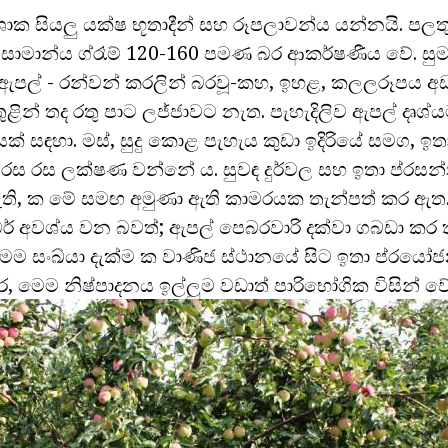
ක සියලු යක්ෂ භූතාදීන් සහ රූපලාවන්ය යන්නයි. පලතුරු
 සාමාන්ය ග්රෑම් 120-160 පමණ බර ආකර්ෂණීය වේ. සු
 ඇපල් - රන්වන් කරලින් බරවූ-කහ, ඉහළ, කලලරූපය
ුළින් තද රතු පාට ලජ්ජාවට නැත. පැහැදිලිව ඇපල් දෘශ්
ක් සඳහා. මස්, සුදු කොළ පැහැය කුඩා ඉදිරියේ සමග, ඉත
 රස රස ලක්ෂණ වන්නේ ය. සුවඳ දුර්වල සහ ඉතා ප්රසන්න 
ඩැති, ක මේ සමඟ අමුණා ඇති කාමරයක තැන්පත් කර ඇත. 
ර් අවශ්ය වන බවත්; ඇපල් පෙබරවාරි දක්වා ගබඩා කර 
ෙම සංඛ්යා දැක්ම ක වාණිජ ස්ථානයේ සිට ඉතා ප්රයෝජ
, මෙම නිෂ්පාදනය ඉල්ලුම වඩාත් පාරිභෝගික විසින් වේ