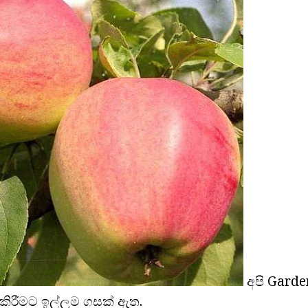
අපි Garde
කිරීමට ඉල්ලුම ගසක් ඇත.