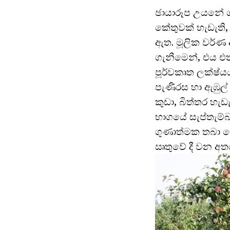
ඡායාරූප උයනේ ශා
කේතුවක් හැඩැති,
ඇත. මූලික වර්ණ
ගැනීමෙන්, එය එත
පූර්වකෘත ලක්ෂ්යය
පැණිරස හා ඇඹුල්
කුඩා, බිත්තර හැ
භාගයේ සැප්තැම්බ
ගුණාත්මක තබා ම
ඍතුවේ දී වන අතර