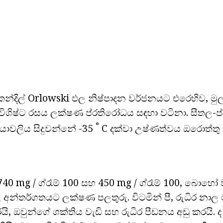
න්දිල් Orlowski ඵල නිෂ්පාදන වර්ජනයට එරෙහිව, මු
 විශිෂ්ට රසය ලක්ෂණ ප්රතිරෝධය සඳහා වටිනා. සීතල-
°
රියාවලිය සිදුවන්නේ -35
C දක්වා උෂ්ණත්වය ඔරොත්තු
(740 mg / ග්රෑම් 100 සහ 450 mg / ග්රෑම් 100, බොහ
 අන්තර්ගතයට ලක්ෂණ පලතුරු. විටමින් පී, රුධිර නා
ි, ඔවුන්ගේ ශක්තිය වැඩි සහ රුධිර පීඩනය අඩු කරයි. ද