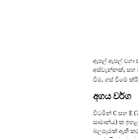
ඇපල් ඇපල් වගා ක
අස්වැන්නක්, සහ
වීම, ගස් වීමේ ක්
අගය වර්ග
විටමින් C සහ E 
සාමාන්ය) ක ඉහළ
බලපෑමක් ඇති කරය