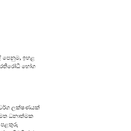
ල් පෙනුම, ඉහළ
ප්රතිරෝධී භෝග
ෝ වර්ග ලක්ෂණයක්
ල මත ධනාත්මක
 පළතුරු