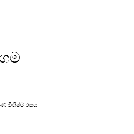
ජංගම
ෂණ විශිෂ්ට රසය