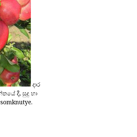
දාර
තයේ දී, සුදු හා
osomknutye.