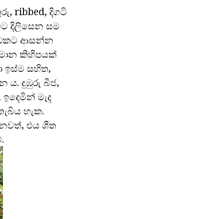
, ribbed, දිගටි
මට දිලිසෙන සම
 අඩකට ආසන්න
යමාන කිහිපයක්
ා ඉස්ම සහිත,
ය. දුඹුරු බීජ,
ඉදෙමින් මැද
තැබිය හැක.
නවත්, එය ශීත
.