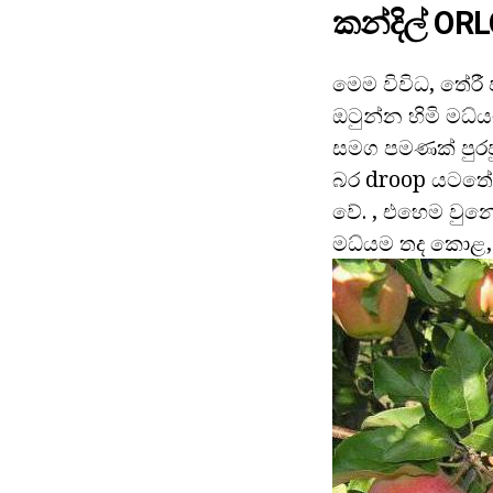
කන්දිල් OR
මෙම විවිධ, තේර
ඔටුන්න හිමි මධ්
සමග පමණක් පුරපු
බර droop යටතේ ඇඹ
වේ. , එහෙම වුන
මධ්යම තද කොළ, රැ