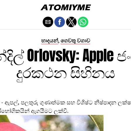
හාදයන්
ගෙවතු වගාව
,
දිල් Orlovsky: Apple 
දුරකථන සිහිනය
y - ඇපල්, පලතුරු ගුණාත්මක සහ විශිෂ්ට නිෂ්පාදන ලක්
භෝගිකයින් ඇගයීමට ලක්වී.