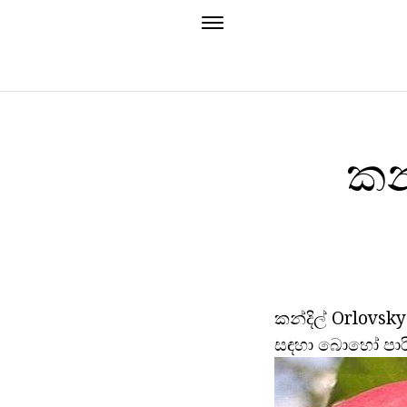
කන්
කන්දිල් Orlovsk
සඳහා බොහෝ පාරි