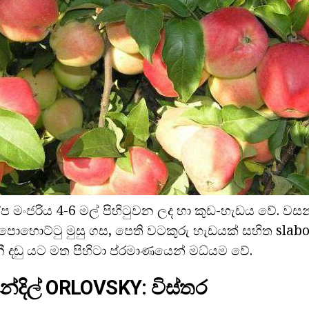
ුෂ්ප මංජරිය 4-6 මල් පිහිටුවන ලද හා කුඩ-හැඩය වේ. වසන්
පොහොට්ටු මුසු ගස, පෙති වටකුරු හැඩයක් සහිත slab
තුනී දඬු යට මත පිහිටා ප්රමාණයෙන් මධ්යම වේ.
්දිල් ORLOVSKY: විස්තර