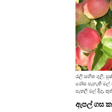
රැලි සහිත ගුලි. ප
රෝස පැහැති මල් 
පැතලි මල් දිගු, 
ඇපල් ගස කන