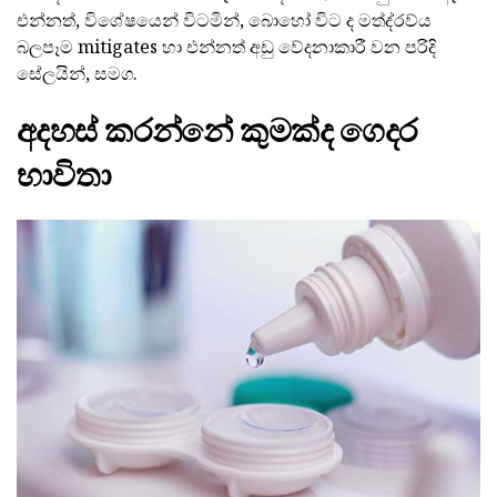
එන්නත්, විශේෂයෙන් විටමින්, බොහෝ විට ද මත්ද්රව්ය
බලපෑම mitigates හා එන්නත් අඩු වේදනාකාරී වන පරිදි
සේලයින්, සමග.
අදහස් කරන්නේ කුමක්ද ගෙදර
භාවිතා