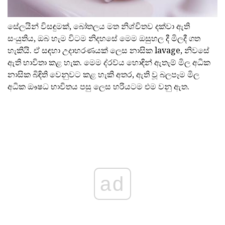
සේලයින් විසඳුමක්, බෝතලය මත නිශ්චිතව දක්වා ඇති
සංයුතිය, ඔබ හැම විටම නිදහසේ මෙම ඔසුහල දී මිලදී ගත
හැකියි. ඒ සඳහා උදාහරණයක් ලෙස නාසික lavage, නිවසේ
ඇති භාවිතා කළ හැක. මෙම ද්රව්ය හොඳින් ඇතැම් මිල අධික
නාසික බිඳිති වෙනුවට කළ හැකි අතර, ඇති වූ බලපෑම මිල
අධික ඖෂධ භාවිතය පසු ලෙස හරියටම එම වනු ඇත.
ad