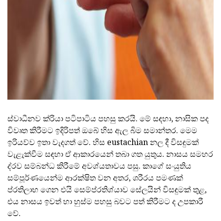
ස්වාධීනව ක්රියා පටිපාටිය පහසු කරයි. මේ සඳහා, නාසික පද
විවෘත කිරීමට ඉදිරිපත් ඔබේ හිස ඇල බිම සමාන්තර. මෙම
ඉරියව්ව ඉතා වැදගත් වේ. හිස eustachian නල දී විසඳුමක්
වැළැක්වීම සඳහා ඒ ආකාරයෙන් තබා ගත යුතුය. නාසය සමහර
ද්රව සම්බන්ධ කිරීමේ අවශ්යතාවය පසු. කාගේ සංයුතිය
සම්පූර්ණයෙන්ම ආරක්ෂිත වන අතර, ශරීරය පමණක්
ප්රතිලාභ ගෙන එයි සෙම්ප්රතිශ්යාව සේලයින් විසඳුමක් තුළ,
එය නාසය ඉවත් හා හුස්ම පහසු බවට පත් කිරීමට ද උපකාරී
වේ.