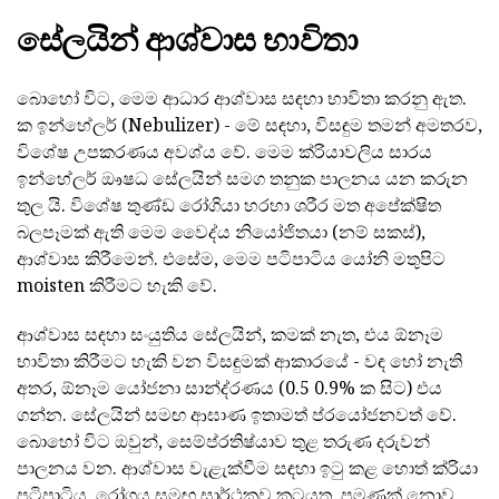
සේලයින් ආශ්වාස භාවිතා
බොහෝ විට, මෙම ආධාර ආශ්වාස සඳහා භාවිතා කරනු ඇත.
ක ඉන්හේලර් (Nebulizer) - මේ සඳහා, විසඳුම තමන් අමතරව,
විශේෂ උපකරණය අවශ්ය වේ. මෙම ක්රියාවලිය සාරය
ඉන්හේලර් ඖෂධ සේලයින් සමග තනුක පාලනය යන කරුන
තුල යි. විශේෂ තුණ්ඩ රෝගියා හරහා ශරීර මත අපේක්ෂිත
බලපෑමක් ඇති මෙම වෛද්ය නියෝජිතයා (නම් සකස්),
ආශ්වාස කිරීමෙන්. එසේම, මෙම පටිපාටිය යෝනි මතුපිට
moisten කිරීමට හැකි වේ.
ආශ්වාස සඳහා සංයුතිය සේලයින්, කමක් නැත, එය ඕනෑම
භාවිතා කිරීමට හැකි වන විසඳුමක් ආකාරයේ - වඳ හෝ නැති
අතර, ඕනෑම යෝජනා සාන්ද්රණය (0.5 0.9% ක සිට) එය
ගන්න. සේලයින් සමඟ ආඝාණ ඉතාමත් ප්රයෝජනවත් වේ.
බොහෝ විට ඔවුන්, සෙම්ප්රතිෂ්යාව තුළ තරුණ දරුවන්
පාලනය වන. ආශ්වාස වැළැක්වීම සඳහා ඉටු කළ හොත් ක්රියා
පටිපාටිය, රෝගය සමඟ සාර්ථකව කටයුතු, පමණක් නොව,