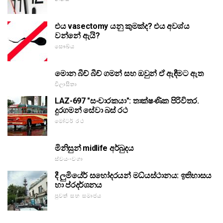
එය vasectomy යනු කුමක්ද? එය අවශ්ය
වන්නේ ඇයි?
සෞඛ්ය
මොන බීච් බීච් ගමන් සහ ඔවුන් ඒ ඇඳීමට ඇත
විලාසිතා
LAZ-697 "සංචාරකයා": තාක්ෂණික පිරිවිතර.
දුරගමන් සේවා බස් රථ
මෝටර් රථ
මිනිසුන් midlife අර්බුදය
ස්වයං-වගා
දී ලුමියේර් සහෝදරයන් මධ්යස්ථානය: ඉතිහාසය
හා ප්රදර්ශනය
පුවත් සහ සමාජය