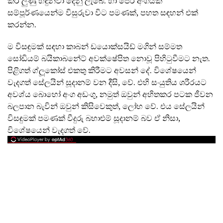
කර ලුණු හඳුන්වා දෙනු ලැබේ. හා පෙර අංගයක්
සම්පූර්ණයෙන්ම විසුරුවා විට පමණක්, පහත සඳහන් එක්
කරන්න.
ම විසඳුමක් සඳහා කාබන් ඩයොක්සයිඩ් මගින් සම්මත
සෝඩියම් බයිකාබනේට් අවක්ෂේපිත නොවූ පිහිටුවීමට නැත.
පිළිගත් ග්ලූකෝස් එකතු කිරීමට අවසන් දේ. විශේෂයෙන්
වැදගත් සේලයින් සූදානම් වන දීසි, වේ. එහි සංයුතිය ශරීරයට
අවශ්ය බොහෝ අංග අඩංගු, නමුත් ඔවුන් අහිතකර පටක ජීවන
බලපාන බැවින් ඔවුන් කිසිවෙකුත්, ලෝහ වේ. එය සේලයින්
විසඳුමක් පමණක් වීදුරු බහාළුම් සූදානම් බව ඒ නිසා,
විශේෂයෙන් වැදගත් වේ.