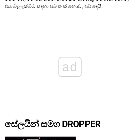
එය වැලැක්වීම සඳහා පමණක් නොව, ඉඩ දෙයි.
ad
සේලයින් සමග DROPPER