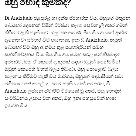
ඔහු හොඳ කුමක්ද?
Di Andzhelo පළපුරුදු හා දක්ෂ ප්රහාරක විය. ඔහුගේ මිතුරන්
බොහෝ දෙනෙක් විසින් ඊර්ෂ්යා කළහ සෙවනැලි අතර ගමන්
කිරීමට ඇති හැකියාව. ඔහු කොපමණ, මිය ගිය අයගේ ආත්ම
දැනෙනවා සමහර විට භයානක, ඉතා ඩි Andzhelo, නමුත්
බොහෝ විට ඔහු ආත්මය තුළ සහෝදරියන් සමඟ
සන්නිවේදනය විය. මිය ගිය අය සමඟ සරල සන්නිවේදන
අමතරව, ඔහු ඒ කෙසේ ද, කුමක් සඳහා ඔවුන් පෙන්වමින්
ඔවුන් කෙරෙහි මහත් බලය තිබුණා. ඔහු පොළොව බලය
පාලනය කිරීමට හැකි විය මාර්ගය, ඔහුගේ දෙමාපියන් පවා
මවිතයට පත් කළේ ය. මෙම හැකියාවන් අමතරව, ඩි
Andzhelo ලස්සන ස්මාර්ට් වීරයෙක් වූ අතර, ඔහු හොඳින්
සංවර්ධනය උපාය වන අතර, ඔහු ඉතා පහසුවෙන් භාෂා
ඉගෙන විය.