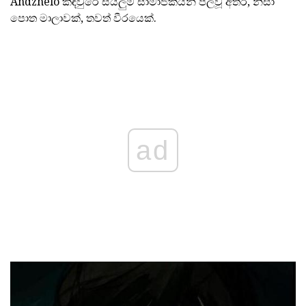
Andzhelo කඳවුරේ සියලුම සාමාජිකයන් පලවූ අතර, නිසා
පොත මාලාවක්, තවත් වීරයෙක්.
ad