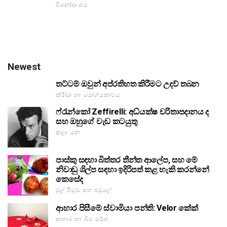
විනෝදාංශය
Newest
තට්ටම් ඔවුන් අප්රතිහත කිරීමට උදව් තබන
ක්රීඩා හා යෝග්යතාවය
ෆ්රැන්කෝ Zeffirelli: අධ්යක්ෂ චරිතාපදානය ද
සහ ඔහුගේ වැඩ කටයුතු
කලා යන
පාස්කු සඳහා බිත්තර තීන්ත ආලේප, සහ මේ
නිවාඩු ශිල්ප සඳහා ඉදිරිපත් කළ හැකි කරන්නේ
කෙසේද
මුල් පිටුව සහ පවුලේ
ආහාර පිසීමේ ස්වාමියා පන්ති: Velor කේක්
ආහාර හා බීම වර්ග