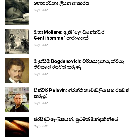
හොඳ රචනා ලියන ආකාරය
කලා යන
මහා Moliere: ඇති "ලෙ ධනේශ්වර
Gentilhomme" සාරාංශයක්
කලා යන
මැක්සිම් Bogdanovich: චරිතාපදානය, ක්රියා,
ජීවිතයේ රසවත් කරුණු
කලා යන
වික්ටර් Pelevin: ග්රන්ථ නාමාවලිය සහ රසවත්
කරුණු
කලා යන
ප්රසිද්ධ ලේඛකයන්. සුධීමත් මන්දාකිනියේ
කලා යන