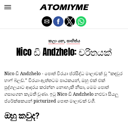
,
කලා යන
සාහිත්ය
Nico ඩි Andzhelo: චරිතයක්
Nico ඩි Andzhelo - පොත් වීරයා ප්රසිද්ධ මාලාවක් වූ "කඳවුර
හාෆ් බ්ලඩ්." වීරයා ඇත්තටම පාඨකයන්, ඔහු එක් එක්
පුද්ගලයාට ආදරය කරන්න නොහැකි නිසා, මෙම පොත්
ගසාගෙන කැමති වුණා. ඉටු Nico ඩි Andzhelo නළුවා සියලු
ප්රේක්ෂකයන් picturized පොත මාලාවක් වශී.
ඔහු කවුද?