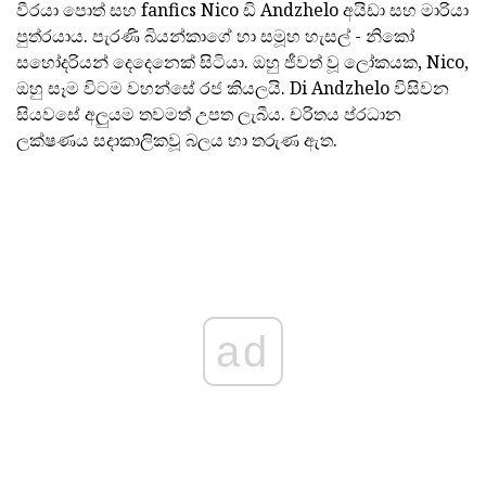
වීරයා පොත් සහ fanfics Nico ඩි Andzhelo අයිඩා සහ මාරියා
පුත්රයාය. පැරණි බියන්කාගේ හා සමූහ හැසල් - නිකෝ
සහෝදරියන් දෙදෙනෙක් සිටියා. ඔහු ජීවත් වූ ලෝකයක, Nico,
ඔහු සෑම විටම වහන්සේ රජ කියලයි. Di Andzhelo විසිවන
සියවසේ අලුයම තවමත් උපත ලැබීය. චරිතය ප්රධාන
ලක්ෂණය සදාකාලිකවූ බලය හා තරුණ ඇත.
ad