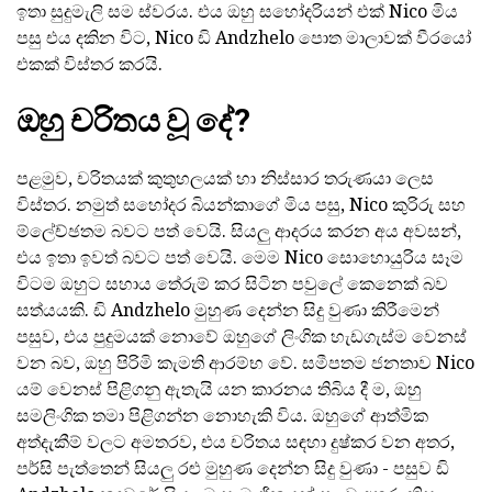
ඉතා සුදුමැලි සම ස්වරය. එය ඔහු සහෝදරියන් එක් Nico මිය
පසු එය දකින විට, Nico ඩි Andzhelo පොත මාලාවක් වීරයෝ
එකක් විස්තර කරයි.
ඔහු චරිතය වූ දේ?
පළමුව, චරිතයක් කුතුහලයක් හා නිස්සාර තරුණයා ලෙස
විස්තර. නමුත් සහෝදර බියන්කාගේ මිය පසු, Nico කුරිරු සහ
ම්ලේච්ඡතම බවට පත් වෙයි. සියලු ආදරය කරන අය අවසන්,
එය ඉතා ඉවත් බවට පත් වෙයි. මෙම Nico සොහොයුරිය සෑම
විටම ඔහුට සහාය තේරුම් කර සිටින පවුලේ කෙනෙක් බව
සත්යයකි. ඩි Andzhelo මුහුණ දෙන්න සිදු වුණා කිරීමෙන්
පසුව, එය පුදුමයක් නොවේ ඔහුගේ ලිංගික හැඩගැස්ම වෙනස්
වන බව, ඔහු පිරිමි කැමති ආරම්භ වේ. සමීපතම ජනතාව Nico
යම් වෙනස් පිළිගනු ඇතැයි යන කාරනය තිබිය දී ම, ඔහු
සමලිංගික තමා පිළිගන්න නොහැකි විය. ඔහුගේ ආත්මික
අත්දැකීම් වලට අමතරව, එය චරිතය සඳහා දුෂ්කර වන අතර,
පර්සි පැත්තෙන් සියලු රළු මුහුණ දෙන්න සිදු වුණා - පසුව ඩි