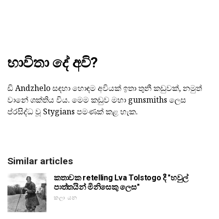
භාවිතා දේ අවි?
ඩි Andzhelo සඳහා හොඳම අවියක් ඉතා තුනී කඩුවක්, නමුත්
වානේ ශක්තිය විය. මෙම කඩුව මහා gunsmiths ලෙස
ප්රසිද්ධ වූ Stygians පමණක් කළ හැක.
Similar articles
කතාවක retelling Lva Tolstogo දී "හවුල්
පාත්තයින් මිනිසෙකු ලෙස"
කලා යන