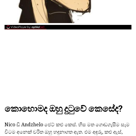
කොහොමද ඔහු දුටුවේ කෙසේද?
Nico ඩි Andzhelo ජෙට් කළු කෙස්. හිස මත ගොඩගැසීම සෑම
විටම අනෙක් චරිත ඔහු හඳුනාගත ඇත. එම අඳුරු, කළු ඇස්,