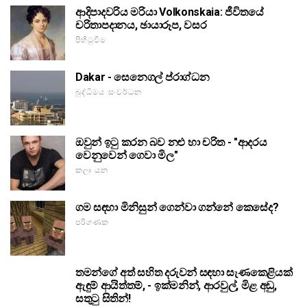
ආදිපාදවරිය මරියා Volkonskaia: ජීවිතයේ
චරිතාපදානය, ඡායාරූප, වසර
පිහිටුවීම
Dakar - සෙනෙගල් ප්රාග්ධන
බුද්ධිමය සංවර්ධන
ඔවුන් ඉටු කරන බව නළු හා චරිත - "ආදරය
වෙනුවෙන් ගෙවා මිල"
කලා යන
ගම සඳහා මිනිසුන් ගෙන්වා ගන්නේ කෙසේද?
පරිගණක
තමන්ගේ අත් සහිත දරුවන් සඳහා සැණකෙළියක්
ඇඳුම් ආයිත්තම්, - ඉක්මනින්, ආරවුල්, මිළ අඩු,
සතුටු සිතින්!