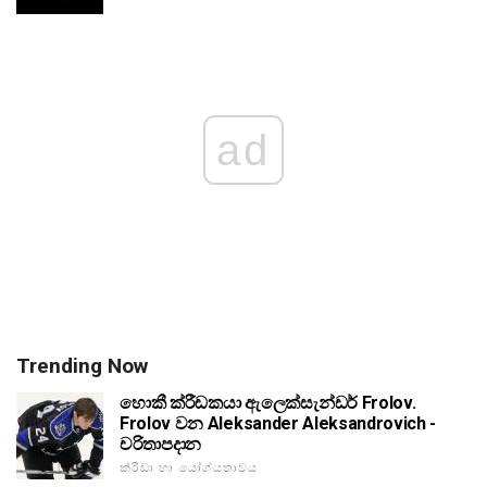
ad
Trending Now
හොකී ක්රීඩකයා ඇලෙක්සැන්ඩර් Frolov.
Frolov වන Aleksander Aleksandrovich -
චරිතාපදාන
ක්රීඩා හා යෝග්යතාවය