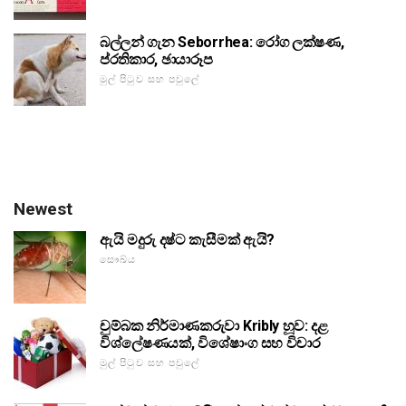
බල්ලන් ගැන Seborrhea: රෝග ලක්ෂණ,
ප්රතිකාර, ඡායාරූප
මුල් පිටුව සහ පවුලේ
Newest
ඇයි මදුරු දෂ්ට කැසීමක් ඇයි?
සෞඛ්ය
චුම්බක නිර්මාණකරුවා Kribly හූව: දළ
විශ්ලේෂණයක්, විශේෂාංග සහ විචාර
මුල් පිටුව සහ පවුලේ