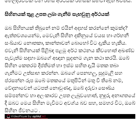
හෙලිදරව්වක් වන රහස් අර්ථයක් රහසක් සඟවා ඇති බවත්ය.
සිහිනයක් තුළ උපත ලබා ගැනීම සැඟවුනු අර්ථයක්
ඔබ සිහිනයක් තිබුනේ නම් එයින් අදහස් කරන්නේ කුමක්ද?
ඇත්තවශයෙන්ම, මෙවැනි සිහින දකිනුයේ වයස හා ගර්භනී
සංඛ්යාව නොතකා, කාන්තාවන් බොහෝ විට දැකිය හැකිය.
එවැනි සිහිනයක් පිළිබඳ පළමු අර්ථ කථනය කිවහොත් අඛණ්ඩ
පැවැත්ම සඳහා ඔබගේ අඥාන සූදානම ගැන කථා කරයි. ඔබේ
සිහින කෙතරම් දීප්තිමත් හා ඉස්ම සහිත දැයි මතක තබා
ගැනීමට උත්සාහ කරන්න. ඔබගේ පෙනහලු, සුදුමැලි සහ
ප්රසන්න රූප ඔබේ මතකයේ මතුපිටින් මතු වී තිබේ නම්,
වේදනාවෙන් යටපත් නොවුණද, ඔබේ දරුවා සෞඛ්ය
සම්පන්නව හා අලංකාරව උපත ලැබුවහොත්, නුදුරු අනාගතයේ
දී ඔබට මෙය සිහින මැවීමට අවශ්ය බව සහ, සමහර විට, ඔබේ
සිහින ජීවනයට .