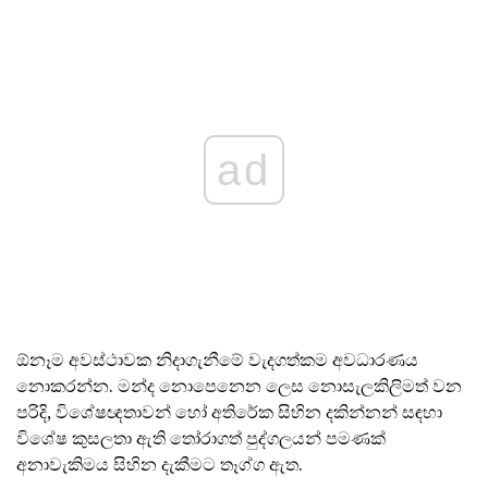
ad
ඕනෑම අවස්ථාවක නිදාගැනීමේ වැදගත්කම අවධාරණය
නොකරන්න. මන්ද නොපෙනෙන ලෙස නොසැලකිලිමත් වන
පරිදි, විශේෂඥතාවන් හෝ අතිරේක සිහින දකින්නන් සඳහා
විශේෂ කුසලතා ඇති තෝරාගත් පුද්ගලයන් පමණක්
අනාවැකිමය සිහින දැකීමට තෑග්ග ඇත.