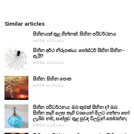
Similar articles
සිහිනයක් තුළ ගින්නක්. සිහින පරිවර්ථනය
ආත්මික සංවර්ධනය
සිහින අර්ථ නිරූපණය: පෝස්ටර් සිහින සිහින -
ඇයි?
ආත්මික සංවර්ධනය
සිහින: සිහින පොත
ආත්මික සංවර්ධනය
සිහින පරිවර්ථනය: ඔබ කුමක් සිහින ද? ඔබ
සිහින තෑගි ලෙස තෑගි වශයෙන් මිලට ගන්නා හෝ
ලැබීම නම්, සාප්පුව තුළ සුවඳ විලවුන් තෝරන්න;
ආත්මික සංවර්ධනය