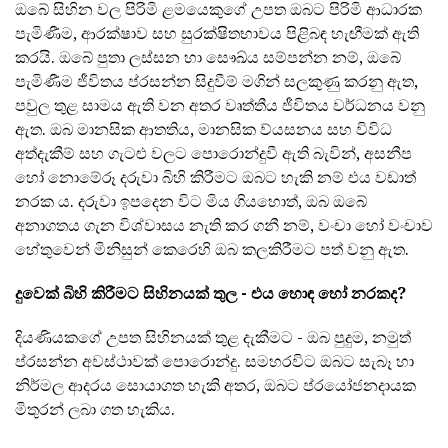
ඔබේ සිහින වල පිරිමි ළමයෙකුගේ උපත ඔබට පිරිමි ආධාරක
පැමිණීම, ආරක්ෂාව සහ සුරක්ෂිතභාවය පිළිබඳ හැඟීමක් ඇති
කරයි. ඔබේ පුතා ලස්සන හා සෞඛ්ය සම්පන්න නම්, ඔබේ
පැමිණීම ජීවිතය ප්රසන්න සිදුවීම් මගින් සලකුණු කරනු ඇත,
පවුල තුළ සාමය ඇති වන අතර වෘත්තීය ජීවිතය වර්ධනය වනු
ඇත. ඔබ මානසික ආතතිය, මානසික ව්යසනය සහ විවිධ
අත්දැකීම් සහ ගැටළු වලට පොරොන්දුවී ඇති බැවින්, අසනීප
හෝ නොමේරූ දරුවා බිහි කිරීමට ඔබට හැකි නම් එය වඩාත්
නරක ය. දරුවා ඉපදෙන විට මිය ගියහොත්, ඔබ ඔබේ
අනාගතය ගැන විශ්වාසය නැති කර ගනී නම්, වංචා හෝ වංචාව
හේතුවෙන් මිනිසුන් කෙරෙහි ඔබ කලකිරීමට පත් වනු ඇත.
දුවෙක් බිහි කිරීමට සිහිනයක් තුල - එය හොඳ හෝ නරකද?
දියණියකගේ උපත සිහිනයක් තුළ දැකීමට - ඔබ පුදුම, නමුත්
ප්රසන්න අවස්ථාවක් පොරොන්දු. සමහරවිට ඔබට සැබෑ හා
නිර්මල ආදරය සොයාගත හැකි අතර, ඔබට ප්රයෝජනදායක
මිතුරන් ලබා ගත හැකිය.