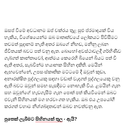
ඔසප් වීමේ අවධානම ඔප් චක්රය තුළ සුළු ප්රමාදයක් විය
හැකිය, විශේෂයෙන්ම ඔබ මාතෘත්වයේ ලෝකයට පිවිසීමට
තවමත් සූදානම් නැති අතර ඔබගේ නිහඬ, මනිනු ලබන
ජීවිතයක් බවට පත් වනු ඇත. බොහෝ අවස්ථාවලදී ගර්භිණීව
ගැබ්ගත් කාන්තාවෝ, ආත්මය කෙරෙහි බියෙන් බියට පත් වී
ඇති අතර, සැබවින්ම භයානක සිහින දකිති. මෙයින්
ඇඟවෙන්නේ, උපසංස්කෘතික මට්ටමේ දී ඔවුන් කුඩා,
අනාරක්ෂිත පුද්ගලයකු සඳහා වඩාත් වැදගත් පුද්ගලයෙකු වනු
ඇති බවට ඔවුන් සමඟ සැසඳීමට නොහැකි විය. ළමයින් ගැන
සහ ඔවුන්ගේ හැඩගැසීම් ගැන පොත් පත් කියවීමෙන් ඔබට
එවැනි සිහිනයක් මග හරවා ගත හැකිය. ඔබ එය උපයෝගී
කරගත් වහාම නිශ්ශබ්දතාවන් ඔබව නවත්වනු ඇත.
පුතෙක් ලැබීමට
සිහිනයක් තුල
- ඇයි?