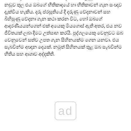
නඩුව තුල එය ඔබගේ භීතිකාදයේ හා භීතිකාවන් ගැන සංඥාව
දැක්විය හැකිය. දරු ප්රසූතියේ දී දරුණු වේදනාවන් සහ
බිහිසුණු වේදනා ගැන කථා කරන විට, හෝ ඔබගේ
ආදරණීයයන්ගෙන් එක් අයෙකු මියගොස් ඇති අතර, එය නව
ජීවිතයක් ලබා දීමට උත්සාහ කරයි. පුද්ගලයෙකු වෙනුවට ඔබ
වෙනුවෙන් සත්ව උපත ගැන සිහිනයක්ම ගෙන යනවා. එය
සැබවින්ම අඥාන දෙයක්. නමුත් සිහිනයක් තුළ ඔබ සැබවින්ම
භීතිය සහ ආශාව අද්දකිති.
ad