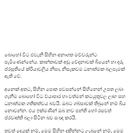
බොහෝ විට එවැනි සිහින අනාගත මව්වරුන්ට
පැමිණෙන්නේය. කාන්තාවක් අඩු වේදනාවක් බියෙන් හා දරු
ප්රසූතියේ ක්රියාවලිය නිසා, නිසැකවම ධනාත්මක බලපෑමක්
ඇති වේ.
අනෙක් අතට, සිහින පොත පවසන්නේ සිහිනෙන් උපත ලබා
ගැනීම බොහෝ විට ව්යාපාර හා වත්මන් කටයුතුවල ලාභ සහ
ධනාත්මක ගතිකත්වය බවයි. ඔබට ගබ්සාවක් තිබුනේ නම් බිය
නොවන්න. එය ඉක්මණින් ඔබ නව පන්ති හෝ රසවත්
ප්රවෘත්ති බලා සිටින බව සංඥා කරයි.
තවත් දෙයක් නම්, මෙම සිහින දකින්නට ලැබුනේ නම්, මෙම