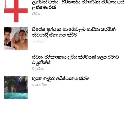
ලන්ඩන් ධජය - බ්රිතාන්ය ප්රාග්ධන ප්රධාන ගති
ලක්ෂණ එක්
නීතිය
විශේෂ අභ්යාස හා මෙවලම් භාවිතා කරමින්
නිවසේදී ස්නානය කිරීම
සෞඛ්යය
ස්වයං ප්රකාශනය දැරිය ක්රමයක් ලෙස රටාව
ටයුනික්ස්
විලාසිතා
භූගත ගැඹුර: අධිෂ්ඨානය ක්රම
ව්යාපාරික