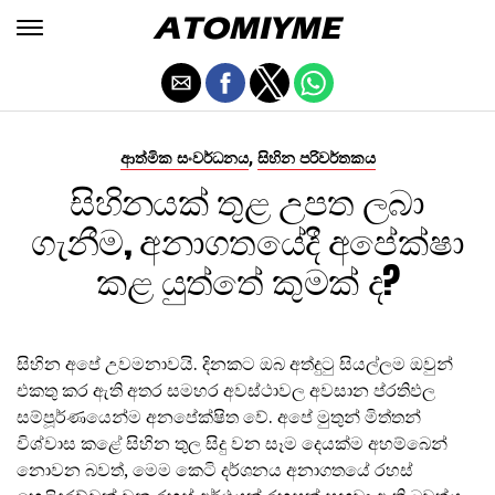
,
ආත්මික සංවර්ධනය
සිහින පරිවර්තකය
සිහිනයක් තුළ උපත ලබා
ගැනීම, අනාගතයේදී අපේක්ෂා
කළ යුත්තේ කුමක් ද?
සිහින අපේ උවමනාවයි. දිනකට ඔබ අත්දුටු සියල්ලම ඔවුන්
එකතු කර ඇති අතර සමහර අවස්ථාවල අවසාන ප්රතිඵල
සම්පූර්ණයෙන්ම අනපේක්ෂිත වේ. අපේ මුතුන් මිත්තන්
විශ්වාස කළේ සිහින තුල සිදු වන සෑම දෙයක්ම අහම්බෙන්
නොවන බවත්, මෙම කෙටි දර්ශනය අනාගතයේ රහස්