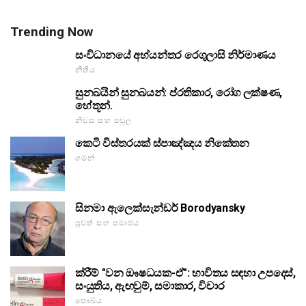
Trending Now
සංවිධානයේ අභ්යන්තර රෙගුලාසි නිර්මාණය
නීතිය
සුනඛයින් සුනඛයන්: ප්රතිකාර, රෝග ලක්ෂණ,
හේතූන්.
නිවස සහ පවුල
කෙටි විස්තරයක් ස්පාඤ්ඤය නිකේතන
ගමන්
සිනමා ඇලෙක්සැන්ඩර් Borodyansky
පුවත් සහ සමාජය
ක්රීම් "වන ඖෂධයක-ඒ": භාවිතය සඳහා උපදෙස්,
සංයුතිය, ඇඟවුම්, සමාකාර, විචාර
සෞඛ්ය