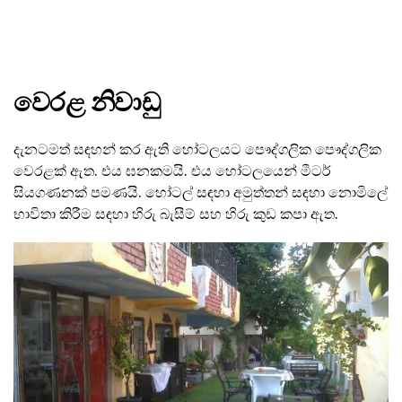
වෙරළ නිවාඩු
දැනටමත් සඳහන් කර ඇති හෝටලයට පෞද්ගලික පෞද්ගලික
වෙරළක් ඇත. එය ඝනකමයි. එය හෝටලයෙන් මීටර්
සියගණනක් පමණයි. හෝටල් සඳහා අමුත්තන් සඳහා නොමිලේ
භාවිතා කිරීම සඳහා හිරු බැසීම් සහ හිරු කුඩ කපා ඇත.