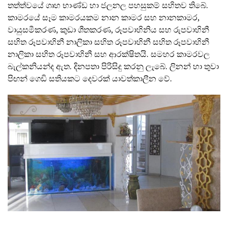
තත්ත්වයේ ගෘහ භාණ්ඩ හා ජලනල පහසුකම් සහිතව තිබේ.
කාමරයේ සෑම කාමරයකම නාන කාමර සහ නානකාමර,
වායුසමීකරණ, කුඩා ශීතකරණ, රූපවාහිනිය සහ රුපවාහිනී
සහිත රූපවාහිනී නාලිකා සහිත රූපවාහිනී සහිත රූපවාහිනී
නාලිකා සහිත රූපවාහිනී සහ ආරක්ෂිතයි. සමහර කාමරවල
බැල්කනියන්ද ඇත. දිනපතා පිරිසිදු කරනු ලැබේ. ලිනන් හා තුවා
පිඟන් ගෙඩි සතියකට දෙවරක් යාවත්කාලීන වේ.