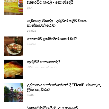
(ක්රෙඩිට් කාඩ්) - කොන්දේසි
මුදල්
ගැබ්ගෙල විසප්පු - දරුවන් සෑදීම වයස
කාන්තාවන් රෝග
සෞඛ්ය
කොතරම් ඉක්මනින් ගෙදර බර?
සෞඛ්ය
කුරුසියි කොහෙන්ද?
ක්රීඩා සහ යෝග්යතාව
උද්යානය කෝපන්හේගන් දී "Tivoli": ඡායාරූප,
ලිපිනය, විචාර
ගමන්
"කෙටෝස්ටිලයිල්": ඇනෙලොජි.