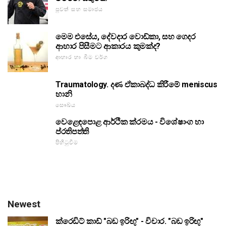
පුවත් සහ සමාජය
මෙම එසේය, දේවදාර වොඩ්කා, සහ ගෙදර
ආහාර පිසීමට ආකාරය කුමක්ද?
ආහාර හා බීම වර්ග
Traumatology. දණ ඒකාබද්ධ කිරීමේ meniscus
හානි
සෞඛ්ය
වෙළෙඳපොළ ආර්ථික ක්රමය - විශේෂාංග හා
ප්රතිපත්ති
පිහිටුවීම
Newest
ක්රෙඩිට් කාඩ් "බඩ ඉරිඟු" - විචාර. "බඩ ඉරිඟු"