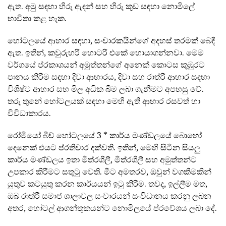
ඇත. අමු සඳහා හිරු ඇඳන් සහ හිරු කුඩ සඳහා නොමිලේ
භාවිතා කළ හැක.
හෝටලයේ ආහාර සඳහා, සංචාරකයින්ගේ අදහස් තරමක් බෙදී
ඇත. ඉතින්, කවුරුහරි හොටරි එකේ හොයාගන්නවා. මෙම
වර්ගයේ ප්රකාශයන් අමුත්තන්ගේ අනෙක් කොටස කුඹුරට
පානය කිරීම සඳහා දිවා ආහාරය, දිවා සහ රාත්රී ආහාර සඳහා
විශිෂ්ට ආහාර සහ මිල අධික බීම ලබා ගැනීමට අපහසු වේ.
තරු තුනේ හෝටලයක් සඳහා මෙහි ඇති ආහාර රසවත් හා
විවිධාකාරය.
රෝමියෝ බීච් හෝටලයේ 3 * කාර්ය මණ්ඩලයේ බොහෝ
දෙනෙක් එයට ප්රතිචාර දක්වති. ඉතින්, මෙහි සිටින සියලු
කාර්ය මණ්ඩලය ඉතා මිත්රශීලී, මිත්රශීලී සහ අමුත්තන්ට
උපකාර කිරීමට සතුටු වෙති. මීට අමතරව, ඔවුන් වගකීමකින්
යුතුව කටයුතු කරන කාර්යයන් ඉටු කිරීම. තවද, ඉල්ලීම මත,
ඔබ රාත්රී සමාජ ශාලාවල සංචාරයන් සංවිධානය කරනු ලබන
අතර, හෝටල් ආගන්තුකයන්ට නොමිලයේ ප්රවේශය ලබා දේ.