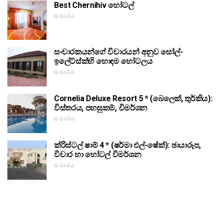
Best Chernihiv හෝටල්
සංචාරය
සංචාරකයන්ගේ විචාරයන් අනුව සෝල්-
ඉලේට්ස්ක්හි හොඳම හෝටලය
සංචාරය
Cornelia Deluxe Resort 5 * (බෙලෙක්, තුර්කිය):
විස්තරය, පහසුකම්, විමර්ශන
සංචාරය
ක්රිස්ටල් ෂාම් 4 * (ෂර්මා එල්-ෂේක්): ඡායාරූප,
විචාර හා හෝටල් විමර්ශන
සංචාරය