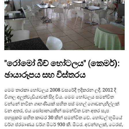
"රෝමෝ බීච් හෝටලය" (කෙමර්):
ඡායාරූපය සහ විස්තරය
මෙම තාරකා හෝටලය 2008 වසරේදී ඉදිකරන ලදී. 2012 දී
විශාල අලුත්වැඩියාවක් සිදු විය. මෙම හෝටලය සමන්විත
වන්නේ නවීන ගෘහණියක් සහිත පස් මහල් ගොඩනැඟිල්ලක්
වන අතර, එය සෝපානයකින් සමන්විත වන අතර සැප
පහසුකම් සහිත කාමර 30 කින් සමන්විත වේ. හෝටල් භූමියේ
වර්ග ප්රමාණය වර්ග මීටර් 930 කි. මීටර. අවන්හලක්, ටෙරස්,