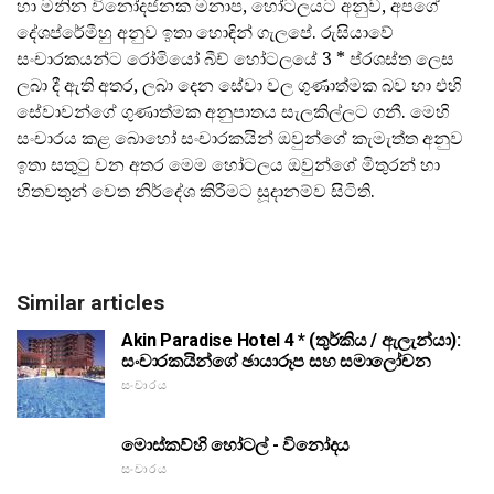
හා මනින විනෝදජනක මනාප, හෝටලයට අනුව, අපගේ
දේශප්රේමීහු අනුව ඉතා හොඳින් ගැලපේ. රුසියාවේ
සංචාරකයන්ට රෝමියෝ බීච් හෝටලයේ 3 * ප්රශස්ත ලෙස
ලබා දී ඇති අතර, ලබා දෙන සේවා වල ගුණාත්මක බව හා එහි
සේවාවන්ගේ ගුණාත්මක අනුපාතය සැලකිල්ලට ගනී. මෙහි
සංචාරය කළ බොහෝ සංචාරකයින් ඔවුන්ගේ කැමැත්ත අනුව
ඉතා සතුටු වන අතර මෙම හෝටලය ඔවුන්ගේ මිතුරන් හා
හිතවතුන් වෙත නිර්දේශ කිරීමට සූදානම්ව සිටිති.
Similar articles
Akin Paradise Hotel 4 * (තුර්කිය / ඇලැන්යා):
සංචාරකයින්ගේ ඡායාරූප සහ සමාලෝචන
සංචාරය
මොස්කව්හි හෝටල් - විනෝදය
සංචාරය