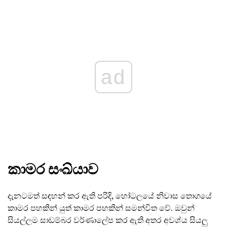
ad
කාමර සංඛ්යාව
දැනටමත් සඳහන් කර ඇති පරිදි, හෝටලයේ නිවාස තොගයේ
කාමර පහකින් යුත් කාමර පහකින් සමන්විත වේ. ඔවුන්
සියල්ලම සාඩම්බර වර්ණාලේප කර ඇති අතර අවශ්ය සියලු