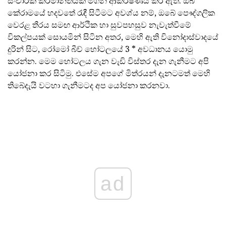
සංචාරක කර්මාන්තයක් මගින් ආකර්ෂණය කර ඇත. ඔබ
කේරාමයේ හදවතේ රැඳී සිටීමට අවශ්ය නම්, ඔබේ පෞද්ගලික
වෙරළ තීරය සමඟ ආර්ථික හා සුවපහසුව නැවැත්වීමේ
විකල්පයක් සොයමින් සිටින අතර, මෙහි ඇති විනෝදාස්වාදයේ
දුරින් සිට, රෝමෝ බීච් හෝටලයේ 3 * අවධානය යොමු
කරන්න. මෙම හෝටලය ගැන වැඩි විස්තර දැන ගැනීමට අපි
යෝජනා කර සිටිමු. එසේම අපගේ මිත්රයන් දැනටමත් මෙහි
තිබේදැයි වටහා ගැනීමටද අප යෝජනා කරනවා.
ad