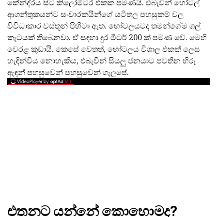
කේන්ද්රය සිට කිලෝමීටර එකක පමණයි. එබැවින් හෝටල්
ආගන්තුකයන්ට සංචාරකයින්ගේ යටිතල පහසුකම් වල
විවිධාකාර වස්තූන් පිහිටා ඇත. හෝටලයටද තමන්ගේම ගල්
කැටයක් තිබෙනවා. ඒ සඳහා දුර මීටර් 200 ක් පමණ වේ. මෙහි
වෙරළ කුඩායි. කෙසේ වෙතත්, හෝටලය විශාල එකක් ලෙස
හැඳින්විය නොහැකිය, එබැවින් සියලු ජනයාට පවතින හිරු
ඇඳන් පහසුවෙන් පහසුවෙන් ගැලපේ.
එතනට යන්නේ කොහොමද?