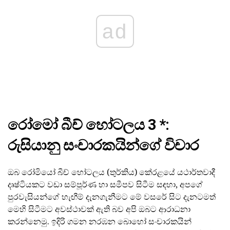
ad
රෝමෝ බීච් හෝටලය 3 *:
රුසියානු සංචාරකයින්ගේ විචාර
ඔබ රෝමියෝ බීච් හෝටලය (තුර්කිය) කේරළයේ යථාර්තවාදී
දෘෂ්ටියකට වඩා සම්පූර්ණ හා සමීපව සිටීම සඳහා, අපගේ
පුරවැසියන්ගේ හැඟීම් දැනගැනීමට මේ වසරේ සිට දැනටමත්
මෙහි සිටීමට අවස්ථාවක් ඇති බව අපි ඔබට ආරාධනා
කරන්නෙමු. ඉදිරි ගමන නරඹන බොහෝ සංචාරකයින්