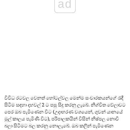
ad
විවිධ රටවල වෙනත් හෝටල්වල මෙන්ම සංචාරකයන්ගේ රැඳී
සිටීම සඳහා දහවල් 2 ට පසු සිදු කරනු ලැබේ. නිශ්චිත වේලාවට
පෙර ඔබ පැමිණෙන විට (උදාහරණ වශයෙන්, ගුවන් යානයේ
මුල් කාලය පැමිණි විට), පරිපාලකයින් විසින් නිෂ්පල නොවී
බලා සිටීමට බල කරනු නොලැබේ. ඔබ කලින් පැමිණෙන