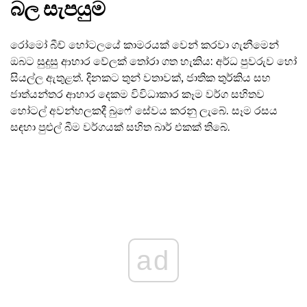
බල සැපයුම
රෝමෝ බීච් හෝටලයේ කාමරයක් වෙන් කරවා ගැනීමෙන්
ඔබට සුදුසු ආහාර වේලක් තෝරා ගත හැකිය: අර්ධ පුවරුව හෝ
සියල්ල ඇතුළත්. දිනකට තුන් වතාවක්, ජාතික තුර්කිය සහ
ජාත්යන්තර ආහාර දෙකම විවිධාකාර කෑම වර්ග සහිතව
හෝටල් අවන්හලකදී බුෆේ සේවය කරනු ලැබේ. සෑම රසය
සඳහා පුළුල් බීම වර්ගයක් සහිත බාර් එකක් තිබේ.
ad