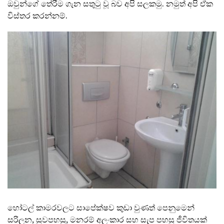
ඔවුන්ගේ තේරීම ගැන සතුටු වූ බව අපි සලකමු. නමුත් අපි ඒක
විස්තර කරන්නම්.
හෝටල් කාමරවලට සාපේක්ෂව කුඩා වුණත් පෙනුමෙන්
සරිලන, සුවපහසු, මනරම් අලංකාර සහ සැප පහසු ජීවිතයක්