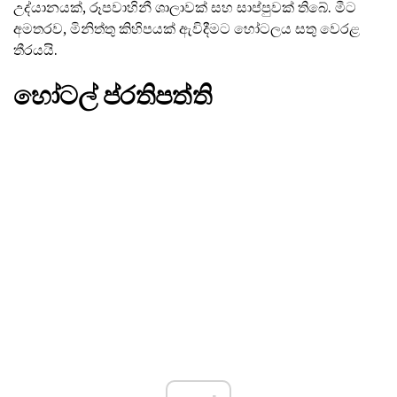
උද්යානයක්, රූපවාහිනී ශාලාවක් සහ සාප්පුවක් තිබේ. මීට
අමතරව, මිනිත්තු කිහිපයක් ඇවිදීමට හෝටලය සතු වෙරළ
තීරයයි.
හෝටල් ප්රතිපත්ති