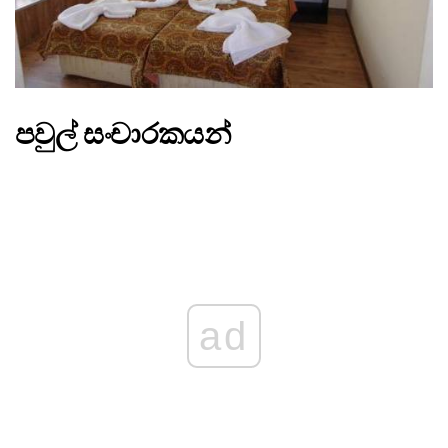
පවුල් සංචාරකයන්
ad