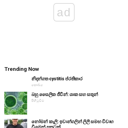
ad
Trending Now
නිදන්ගත cystitis ප්රතිකාර
සෞඛ්ය
බහු සෛලික ජීවීන්: ශාක සහ සතුන්
පිහිටුවීම
නෝමන් කැලි: ඉවාන්ගලින් ලිලී සමඟ විවාහ
වීමෙන් සතුටක්