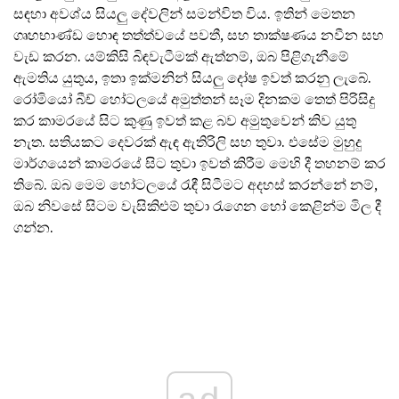
සඳහා අවශ්ය සියලු දේවලින් සමන්විත විය. ඉතින් මෙතන
ගෘහභාණ්ඩ හොඳ තත්ත්වයේ පවතී, සහ තාක්ෂණය නවීන සහ
වැඩ කරන. යම්කිසි බිඳවැටීමක් ඇත්නම්, ඔබ පිළිගැනීමේ
ඇමතිය යුතුය, ඉතා ඉක්මනින් සියලු දෝෂ ඉවත් කරනු ලැබේ.
රෝමියෝ බීච් හෝටලයේ අමුත්තන් සෑම දිනකම තෙත් පිරිසිදු
කර කාමරයේ සිට කුණු ඉවත් කළ බව අමුතුවෙන් කිව යුතු
නැත. සතියකට දෙවරක් ඇඳ ඇතිරිලි සහ තුවා. එසේම මුහුදු
මාර්ගයෙන් කාමරයේ සිට තුවා ඉවත් කිරීම මෙහි දී තහනම් කර
තිබේ. ඔබ මෙම හෝටලයේ රැඳී සිටීමට අදහස් කරන්නේ නම්,
ඔබ නිවසේ සිටම වැසිකිළුම් තුවා රැගෙන හෝ කෙළින්ම මිල දී
ගන්න.