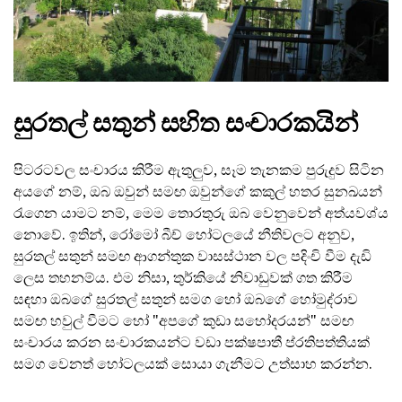
සුරතල් සතුන් සහිත සංචාරකයින්
පිටරටවල සංචාරය කිරීම ඇතුලුව, සෑම තැනකම පුරුදුව සිටින
අයගේ නම්, ඔබ ඔවුන් සමඟ ඔවුන්ගේ කකුල් හතර සුනඛයන්
රැගෙන යාමට නම්, මෙම තොරතුරු ඔබ වෙනුවෙන් අත්යවශ්ය
නොවේ. ඉතින්, රෝමෝ බීච් හෝටලයේ නීතිවලට අනුව,
සුරතල් සතුන් සමඟ ආගන්තුක වාසස්ථාන වල පදිංචි වීම දැඩි
ලෙස තහනම්ය. එම නිසා, තුර්කියේ නිවාඩුවක් ගත කිරීම
සඳහා ඔබගේ සුරතල් සතුන් සමග හෝ ඔබගේ හෝමුද්රාව
සමඟ හවුල් වීමට හෝ "අපගේ කුඩා සහෝදරයන්" සමඟ
සංචාරය කරන සංචාරකයන්ට වඩා පක්ෂපාතී ප්රතිපත්තියක්
සමග වෙනත් හෝටලයක් සොයා ගැනීමට උත්සාහ කරන්න.