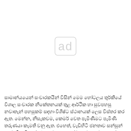
ad
සාමාන්යයෙන් සංචාරකයින් විසින් මෙම හෝටලය තුර්කියේ
විශාල සංචාරක නිකේතනයක් තුළ ආර්ථික හා සුවපහසු
නවාතැන් පහසුකම් සඳහා විශිෂ්ට ස්ථානයක් ලෙස විස්තර කර
ඇත. මෙන්න, නිසැකවම, කෙමර් වෙත පැමිණීමට පැමිණි
තරුණයා කැමති වනු ඇත. එහෙත්, වැඩිහිටි ජනතාව සන්සුන්