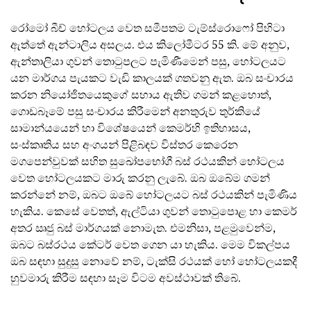
රෝමෝ බීච් හෝටලය වෙත සමීපතම ටැම්ස්රොෆෝ පිහිටා
ඇත්තේ ඇන්ටාලිය අසලය. එය කිලෝමීටර 55 කි. මේ අනුව,
ඇන්තාලියා ගුවන් තොටුපලට පැමිණීමෙන් පසු, හෝටලයට
යන මාර්ගය පැයකට වැඩි කාලයක් ගතවනු ඇත. ඔබ සංචාරය
කරන නියෝජිතයෙකුගේ සහාය ඇතිව ගමන් කළහොත්,
ගොඩබෑමේ පසු සංචාරය කිරීමෙන් අනතුරුව තුර්කියේ
සාමාන්යයෙන් හා විශේෂයෙන් කෙමර්හි ඉතිහාසය,
සංස්කෘතිය සහ අංගයන් පිළිබඳව විස්තර කෙරෙන
මගපෙන්වුවක් සහිත සුඛෝපභෝගී බස් රථයකින් හෝටලය
වෙත හෝටලයකට මාරු කරනු ලැබේ. ඔබ ඔබේම ගමන්
කරන්නේ නම්, ඔබට ඔබේ හෝටලයට බස් රථයකින් පැමිණිය
හැකිය. කෙසේ වෙතත්, ඇල්ටියා ගුවන් තොටුපොළ හා කෙමර්
අතර ඍජු බස් මාර්ගයක් නොමැත. එමනිසා, පළමුවෙන්ම,
ඔබට බස්රථය කේටර් වෙත ගෙන යා හැකිය. මෙම විකල්පය
ඔබ සඳහා සුදුසු නොවේ නම්, ටැක්සි රථයක් හෝ හෝටලයකදී
හුවමාරු කිරීම සඳහා සෑම විටම අවස්ථාවක් තිබේ.