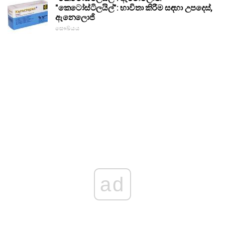
"කෙටෝස්ටිලයිල්": භාවිතා කිරීම සඳහා උපදෙස්,
ඇනෙලොජි
සෞඛ්යය
ad