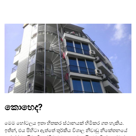
කොහෙද?
මෙම හෝටලය ඉතා හිතකර ස්ථානයක් හිමිකර ගත හැකිය.
ඉතින්, එය පිහිටා ඇත්තේ තුර්කිය විශාල නිවාඩු නිකේතනයේ