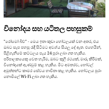
විනෝදය සහ යටිතල පහසුකම්
"රෝමෝ බීච්" - මෙය ඉතා කුඩා හෝටලයක් වන අතර, එය
ඔබට සැප පහසු රැඳී සිටීමට අවශ්ය සියලු දේ ඇත. එහෙයින්,
පිළිගැනීමේ කට්ටලය පැය 24 පුරා ලබා ගත හැකිය.
පරිපාලකයෙකු වෙත හැරීම, ඔබට කුලී රථයක්, මාරු කිරීමක්,
විනෝදයක් ඇණවුම් කළ හැකිය. මීට අමතරව, හෝටල්
අමුත්තන්ට කාමර සේවය භාවිතා කළ හැකිය. හෝටලය පුරා
නොමිලේ Wi-Fi ලබා ගත හැකිය.