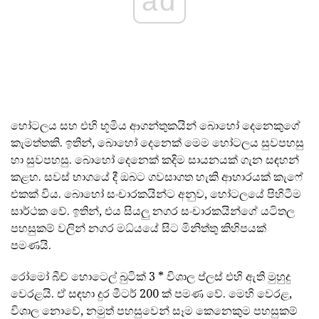
ad
හෝටලය සහ එහි භූමිය ආගන්තුකයින් බොහෝ දෙනෙකුගේ
කැමත්තකි. ඉතින්, බොහෝ දෙනෙක් මෙම හෝටලය සුවපහසු
හා සුවපහසු. බොහෝ දෙනෙක් කදිම සායනයක් ගැන සඳහන්
කළහ. සවස් භාගයේ දී ඔබට ගවසාගත හැකි ආහාරයක් කැෆේ
එකක් විය. බොහෝ සංචාරකයින්ට අනුව, හෝටලයේ පිහිටීම
සාර්ථක වේ. ඉතින්, එය සියලු නගර සංචාරකයින්ගේ යටිතල
පහසුකම් වලින් නගර මධ්යයේ සිට මිනිත්තු කිහිපයක්
පමණයි.
රෝමෝ බීච් හොටෙල් බුටික් 3 * විශාල ප්ලස් එහි ඇති මුහුදු
වෙරළයි. ඒ සඳහා දුර මීටර් 200 ක් පමණ වේ. මෙහි වෙරළ,
විශාල නොවේ, නමුත් පහසුවෙන් සෑම කෙනෙකුම පහසුකම්