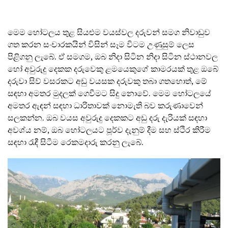
මෙම හෝටලය තුළ සියළුම වයස්වල දරුවන් සමග නිවාඩුව
ගත කරන සංචාරකයින් විසින් සෑම විටම උණුසුම් ලෙස
පිළිගනු ලැබේ. ඒ සමගම, ඔබ නිදා සිටින නිදා සිටින ස්ථානවල
හෝ අවුරුදු දෙකක දරුවෙකු ළමයෙකුගේ කාමරයක් තුළ ඔබේ
දරුවා සිව් වසරකට අඩු වයසක දරුවකු තබා ගතහොත්, මේ
සඳහා අමතර මුදලක් ගෙවීමට සිදු නොවේ. මෙම හෝටලයේ
අමතර ඇඳන් සඳහා ධාරිතාවක් නොමැති බව කරුණාවෙන්
සලකන්න. ඔබ වයස අවුරුදු දෙකකට අඩු දරු දැරියක් සඳහා
අවශ්ය නම්, ඔබ හෝටලයට පූර්ව දැනුම් දීම සහ ස්ථිර කිරීම
සඳහා රැඳී සිටීම රෙකමදාරු කරනු ලැබේ.