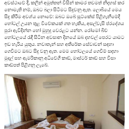
අවස්ථාවේ දී, කලින් අමුත්තන් විසින් කාමර තවමත් නිදහස් කර
නොමැති නම්, ඔබට බලා සිටීමට සිදුවනු ඇත. ලොබියේ මෙය
සිදු කිරීම අවශ්ය නොවේ: ඔබට ඔබේ සූට්කේස් පිළිගැනීමේදී
හෝටල් උයන තුළ විවේකයක් ගත හැකිය, අසල්වැසි ප්රදේශය
පුරා ඇවිදින්න හෝ මුහුදු වෙරළට යන්න. රෝමෝ බීච්
හෝටලයේ රැඳී සිටින අවසාන දිනයේ ඔබ දහවල් පෙරට යාමට
ඉඩ හැරිය යුතුය. නවාතැන් සහ අතිරේක සේවාවන් සඳහා
ගෙවීමට ඔබට සිදු වනු ඇත. මෙම හෝටලයේ ගෙවීම් සඳහා
මුදල් සහ ඇමරිකානු අධිවේගී කාඩ්, මාස්ටර් කාඩ් සහ වීසා
කාඩ්පත් පිළිගනු ලැබේ.