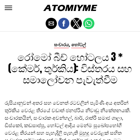
,
සංචාරය
හෝටල්
රෝමෝ බීච් හෝටලය 3 *
(කේමර්, තුර්කිය): විස්තරය සහ
සමාලෝචන පැවැත්වීම
රුසියානුවන් අතර සහ වෙනත් රටවලින් පැමිණි අය අතරින්
තුර්කිය වෙරළ තීරයේ වඩාත් ජනප්රිය නිවාඩු නිකේතනයකි.
සංචාරකයින්, සංචාරක අවන්හල්, බාර්, රාත්රී සමාජ ශාලා,
ඩිස්කෝ, කඩසාප්පු, හෝටල් ආදිය මෙන්ම සුඛෝපභෝගී
වෙරළ තීරයන් සහ පැහැදිලි පැහැති මුහුදු වෙරළක් සහිත