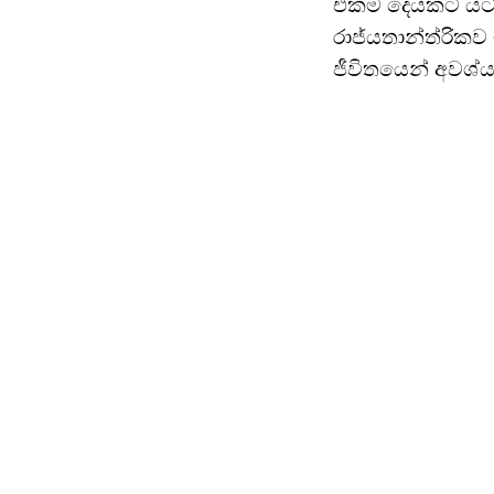
එකම දෙයකට යටත්
රාජ්යතාන්ත්රිකව
ජීවිතයෙන් අවශ්ය