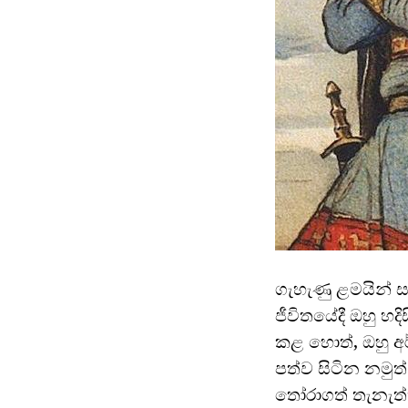
ගැහැණු ළමයින් ස
ජීවිතයේදී ඔහු හ
කළ හොත්, ඔහු අර
පත්ව සිටින නමු
තෝරාගත් තැනැත්ත