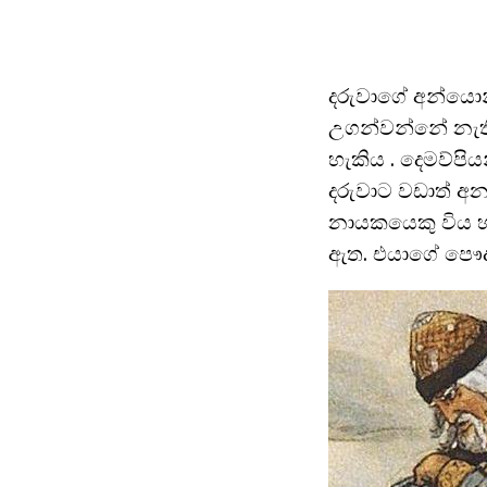
දරුවාගේ අන්යොන
උගන්වන්නේ නැති
හැකිය . දෙමව්ප
දරුවාට වඩාත් අනප
නායකයෙකු විය 
ඇත. එයාගේ පෞද්