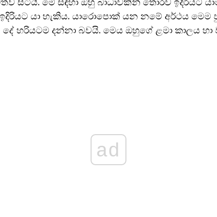
ව සිටියි. මේ සඳහා ඔහු බාධාවකින් තොරව ඉදිරියට ය
 ඉදිරියට යා හැකිය. යාරොපොක් යන නමේ අර්ථය මෙම ප
 දේ හරියටම දන්නා බවයි. මෙය ඔහුගේ ළමා කාලය හා ව
ad