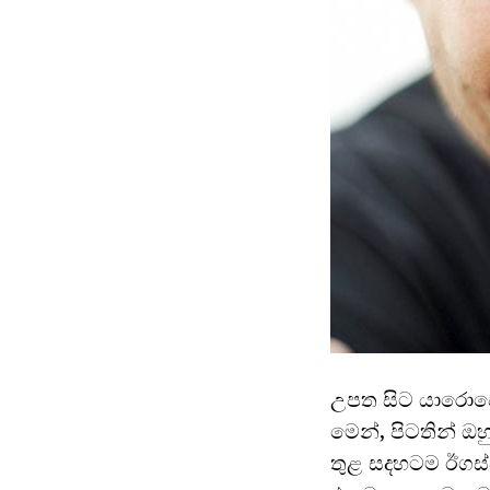
උපත සිට යාරොපොක්
මෙන්, පිටතින් ඔහ
තුළ සදහටම ඊගස්ව