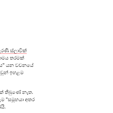
ැරණි ස්ලාවික්
නාමය තරමක්
ෝගය" යන වචනයේ
ඔවුන් ඉහළම
ක් තිබුණේ නැත.
ුම "සමූහයා අතර
යි.