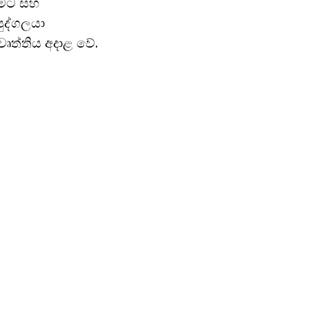
ාමට සහ
ුද්ගලයා
ෘත්තිය අදාළ වේ.