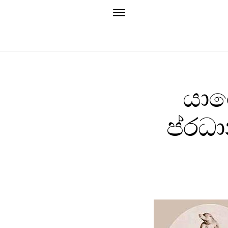
යාර
ප්රධ