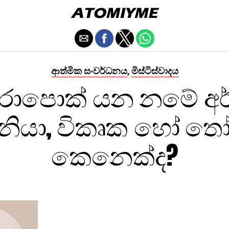
ආත්මික සංවර්ධනය
මිස්ටිස්වාදය
,
ොපොක් යන නමේ අර
ානියා, විකෘක හෝ තෝ
කෙනෙක්ද?