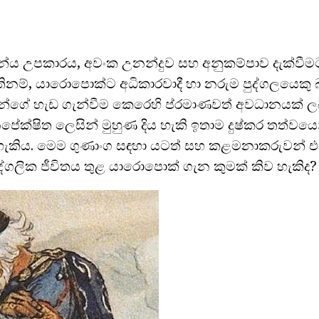
්ය උපකාරය, අවංක උනන්දුව සහ අනුකම්පාව දැක්වීම
නම්, යාරොපොක්ට අධිකාරවාදී හා නරුම පුද්ගලයෙකු 
ියන්ගේ හැඩ ගැන්වීම කෙරෙහි ප්රමාණවත් අවධානයක් ල
ේක්ෂිත ලෙසින් මුහුණ දිය හැකි ඉතාම දුෂ්කර තත්වයෙන් 
හැකිය. මෙම ගුණාංග සඳහා යටත් සහ කළමනාකරුවන් 
ගලික ජීවිතය තුළ යාරොපොක් ගැන කුමක් කිව හැකිද?