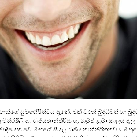
ගේ සුවිශේෂිත්වය දැනේ. එක් වරක් බුද්ධිමත් හා බුද්ධ
ු මිත්රශීලී හා රාජ්යතාන්ත්රික ය, නමුත් ළමා කාලය ත
ාදියෙක් වේ. ඔහුගේ සියලු රාජ්ය තාන්ත්රිකත්වය, ඔහුග