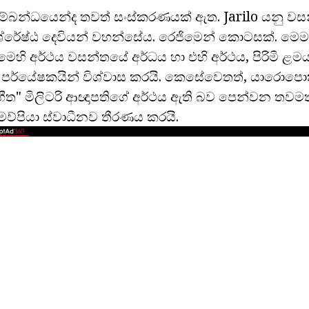
 සම්බන්ධයෙන්ද තවත් සංස්කරණයක් ඇත. Jarilo යනු ව
රේෂ්ඨ දෙවියන් වහන්සේය. රෙජිමෙන් කොටසක්. මෙම අර
ෙහි අර්ථය වසන්තයේ අර්ධය හා එහි අර්ථය, පිරිමි ළම
් පර්යේෂකයින් විශ්වාස කරයි. කෙසේවෙතත්, යාරො
භීත" මිලිටරි ආඥාපතිගේ අර්ථය ඇති බව පෙන්වන තවම
ෙමව්පියා ස්වාධීනව තීරණය කරයි.