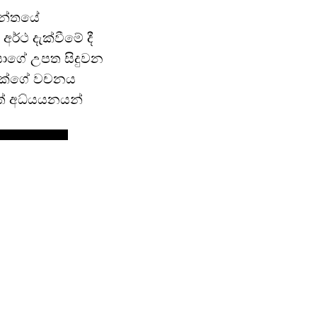
සන්තයේ
්ථ දැක්වීමේ දී
යාගේ උපත සිදුවන
පොක්ගේ වචනය
ත් අධ්යයනයන්