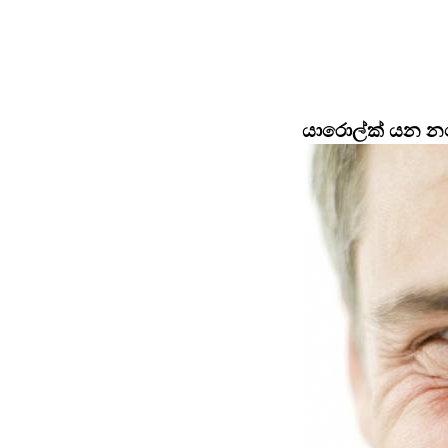
යාරොල්ක් යන නම