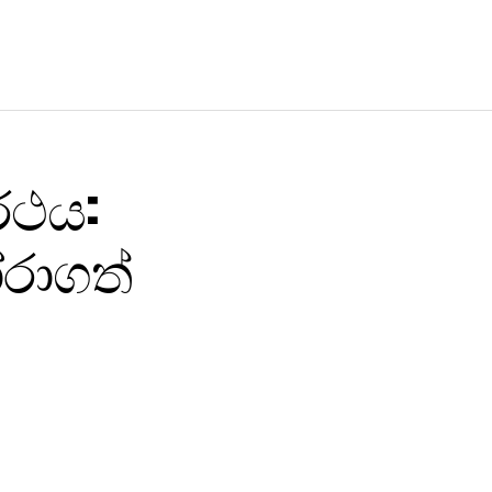
්ථය:
රාගත්