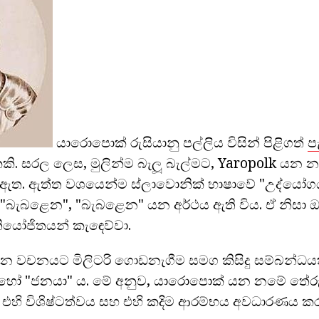
යාරොපොක් රුසියානු පල්ලිය විසින් පිළිගත්
ප
ි. සරල ලෙස, මුලින්ම බැලූ බැල්මට, Yaropolk යන 
ක් ඇත. ඇත්ත වශයෙන්ම ස්ලාවොනික් භාෂාවේ "උද්ය
්", "බැබළෙන", "බැබළෙන" යන අර්ථය ඇති විය. ඒ නිසා 
ියෝජිතයන් කැඳෙව්වා.
න වචනයට මිලිටරි ගොඩනැගීම සමග කිසිදු සම්බන්ධය
" හෝ "ජනයා" ය. මේ අනුව, යාරොපොක් යන නමේ තේර
 එහි විශිෂ්ටත්වය සහ එහි කදිම ආරම්භය අවධාරණය කර