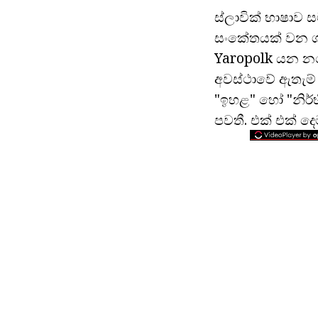
ස්ලාවික් භාෂාව
සංකේතයක් වන ශ්
Yaropolk යන නම
අවස්ථාවේ ඇතැම
"ඉහළ" හෝ "නිර්
පවතී. එක් එක් ද