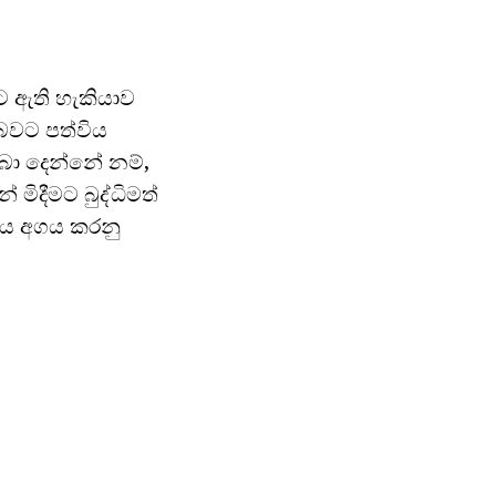
ට ඇති හැකියාව
බවට පත්විය
බා දෙන්නේ නම්,
මිදීමට බුද්ධිමත්
එය අගය කරනු