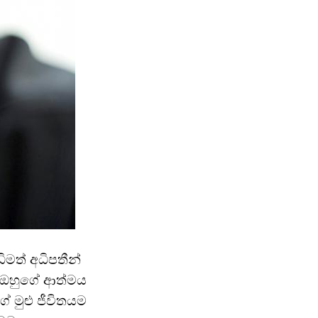
ිමත් අධිපතීන්
ුල ඔහුගේ ආත්මය
ේ මුළු ජීවිතයම