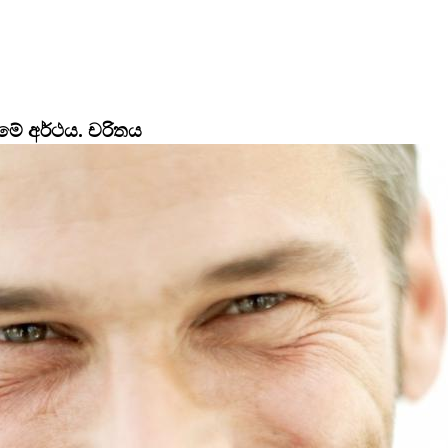
ේ අර්ථය.
චරිතය