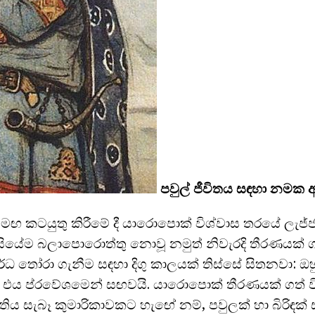
පවුල් ජීවිතය සඳහා
නමක අ
මඟ කටයුතු කිරීමේ දී යාරොපොක් විශ්වාස තරයේ ලැජ්ජ
දිසියේම බලාපොරොත්තු නොවූ නමුත් නිවැරදි තීරණයක් 
්ධ තෝරා ගැනීම සඳහා දිගු කාලයක් තිස්සේ සිතනවා: ඔහ
ත් එය ප්රවේශමෙන් සඟවයි. යාරොපොක් තීරණයක් ගත් ව
ිය සැබෑ කුමාරිකාවකට හැඟේ නම්, පවුලක් හා බිරිඳක් ස