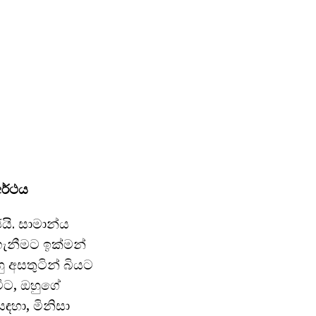
ර්ථය
යි. සාමාන්ය
ගැනීමට ඉක්මන්
ු අසතුටින් බියට
ිට, ඔහුගේ
ඳහා, මිනිසා