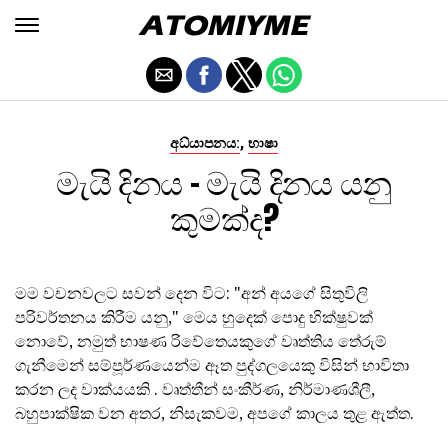
,
අධ්යාපනය:
භාෂා
මැයි දිනය - මැයි දිනය යනු
කුමක්ද?
මම වචනවලට සවන් දෙන විට: "අන් අයගේ සිතුවිලි
පරිවර්තනය කිරීම යනු," මෙය හුදෙක් පොදු භික්ෂුවක්
නොවේ, නමුත් භාෂණ රිවේතෙයකුගේ වෘත්තිය තේරුම්
ගැනීමෙන් සම්පූර්ණයෙන්ම ඈත පුද්ගලයෙකු විසින් භාවිතා
කරන ලද වාක්යයකි . වෘත්තීන් සංකීර්ණ, නිර්මාණශීලී,
බහුපාක්ෂික වන අතර, නිසැකවම, අපගේ කාලය තුළ ඇත්ත.