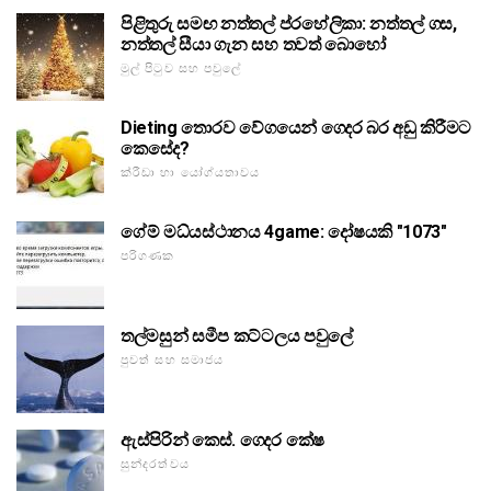
පිළිතුරු සමඟ නත්තල් ප්රහේලිකා: නත්තල් ගස,
නත්තල් සීයා ගැන සහ තවත් බොහෝ
මුල් පිටුව සහ පවුලේ
Dieting තොරව වේගයෙන් ගෙදර බර අඩු කිරීමට
කෙසේද?
ක්රීඩා හා යෝග්යතාවය
ගේම් මධ්යස්ථානය 4game: දෝෂයකි "1073"
පරිගණක
තල්මසුන් සමීප කට්ටලය පවුලේ
පුවත් සහ සමාජය
ඇස්පිරින් කෙස්. ගෙදර කේෂ
සුන්දරත්වය