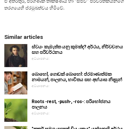
ඒ අතරතුර, පරිගණක තාක්ෂණය හා "සජීවී" පරිවර්තකයින්ගේ
තරගයෙහි ප්රමුඛත්වය හිමිවේ.
Similar articles
ස්වයං කැමැත්ත යනු කුමක්ද? අර්ථය, නිර්වචනය
සහ පරිවර්ථනය
අධ්යාපනය:
බොහෝ, ගොඩක් බොහෝ: ප්රමාණාත්මක
නාමයන්, පාලනය, භාවිතය සහ අභ්යාස නිදසුන්
අධ්යාපනය:
Roots -rest, -push-, -ros-: පරිභෝජනය
පාලනය
අධ්යාපනය:
"කුකර් සමග යහපත් විය යුතුය" යන්නෙහි අර්ථය