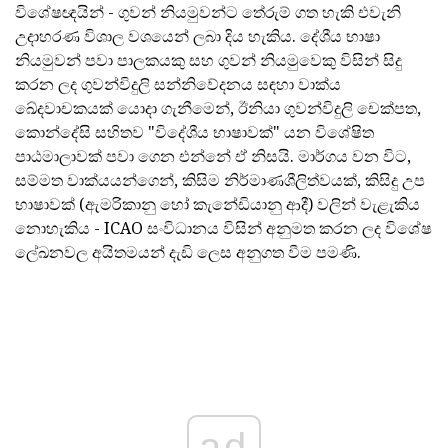
විශේෂඥයින් - ගුවන් නියමුවන්ට තේරුම් ගත හැකි එවැනි
උදාහරණ විශාල වශයෙන් ලබා දිය හැකිය. දේශීය භාෂා
නියමුවන් පවා පාලකයකු සහ ගුවන් නියමුවෙකු විසින් සිදු
කරන ලද ගුවන්විදුලි සන්නිවේදනය සඳහා වාක්ය
ඛේදවාචකයක් යොදා ගැනීමෙන්, ඊනියා ගුවන්විදුලි චෙක්පත,
කොන්දේසි සහිතව "විදේශීය භාෂාවක්" යන විශේෂිත
පාඨමාලාවක් පවා ගෙන එන්නේ ඒ නිසයි. මාර්ගය වන විට,
සම්මත වාක්යයන්ගෙන්, කිසිම නිර්මාණශීලිත්වයක්, කිසිදු උප
භාෂාවක් (ඇමරිකානු හෝ කැනේඩියානු ආදී) වලින් වැළැකිය
නොහැකිය - ICAO සංවිධානය විසින් අනුමත කරන ලද විශේෂ
ලේඛනවල අයිතමයන් දැඩි ලෙස අනුගත වීම පමණි.
ad