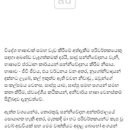
විදේශ භාෂාවක් සමඟ වැඩ කිරීමේ අත්දැකීම පරිවර්තකයෙකු
සඳහා අඛණ්ඩ වැදගත්කමක් දරයි, සෘජු සන්නිවේදනය වැනි,
භාෂාවේ ප්රධාන කාර්යයන් සන්නිවේදනය කිරීම නිසාය.
භාෂාව - ජීවී ජීවය, එය වර්ධනය වන අතර, නූගෝනිවාදයන්
දක්නට ලැබේ, කල් ඉකුත්ව ඇති වචන නිවාඩු , ඔවුන්ගේ
සංකල්පමය වෙනස. සාප්පු යාම, සාප්පු සමඟ සගයන් සමඟ
කතා කිරීම, ස්වදේශීය කථිකයන්, අනිවාර්ය භාෂා වෙනස්කම්
පිළිබඳව දැනුවත්වේ.
ඇත්ත වශයෙන්ම, තොරතුරු සන්නිවේදන අන්තර්ජාලයේ
සොයාගත හැකි අතර, මෑතකදී මා හට පරිවර්තකයන්ට කැප වූ
වෙබ් අඩවියක් සහ මෙම වෘත්තියට අදාළ බොහෝ අංගයන්