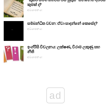
කුමක් ද?
අධ්යාපනය:
සම්බන්ධිත වචන: ඒවා සාදන්නේ කෙසේද?
අධ්යාපනය:
ඉංග්රීසි විචලනය: ලක්ෂණ, විරාම ලකුණු සහ
නීති
අධ්යාපනය:
ad