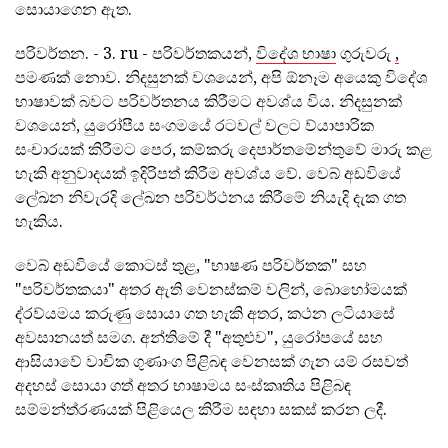
සොයාගෙන ඇත.
පරිවර්තන. - 3. ru - පරිවර්තකයන්,
විදේශ භාෂා
ගුරුවරු
,
පමණක් නොව. නිදසුනක් වශයෙන්, අපි ඕනෑම අයෙකු විදේශ
භාෂාවක් බවට පරිවර්තනය කිරීමට අවශ්ය විය. නිදසුනක්
වශයෙන්, යුරෝපීය සංගමයේ රටවල් වලට ව්යාපාරික
සංචාරයක් කිරීමට පෙර, කම්කරු දෙපාර්තමේන්තුවේ මාරු කළ
හැකි අනුවාදයක් ඉදිරිපත් කිරීම අවශ්ය වේ. වෙබ් අඩවියේ
ලේඛන නිවැරදි ලේඛන පරිවර්ථනය කිරීමේ නියැදි දැක ගත
හැකිය.
වෙබ් අඩවියේ කොටස් තුළ, "භාෂණ පරිවර්තක" සහ
"පරිවර්තකයා" අතර ඇති වෙනස්කම් වලින්, බොහෝමයක්
ද්රව්යමය කරුණු සොයා ගත හැකි අතර, කථන ලටියාසේ
අවසානයත් සමග. අන්තිමේ දී "අතුළුව", යුරෝපයේ සහ
ආසියාවේ වාචික ගුණාංග පිළිබඳ වෙනසක් ගැන යම් රසවත්
අදහස් සොයා ගත් අතර භාෂාමය සංස්කෘතිය පිළිබඳ
සම්මන්ත්රණයක් පිළියෙල කිරීම සඳහා සකස් කරන ලදී.