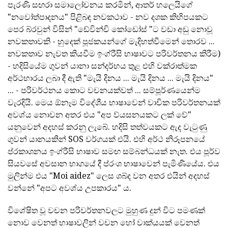
පැරණි සඟරා සමාලෝචනය කරමින්, ආතර් හලෙයිගේ
"නවෝත්පාදනය" පිළිබඳ නවකථාව - නව දශක කිහිපයකට
පෙර බ්රවුන් විසින් "ඩේවින්චි කෝඩෝස් "ට වඩා අඩු නොවූ
නවකතාවකි - හුදෙක් පූජකයන්ගේ මැදිහත්වීමෙන් තොරව ...
නවකතාව නැවත කියවීම ඉංග්රීසි භාෂාවට පරිවර්තනය කිරීම)
- හදිසියේම ගුවන් යානා සන්දර්භය තුළ එහි වක්රාත්මක
අර්ථභාරය ලබා දී ඇති "මැයි දිනය ... මැයි දිනය ... මැයි දිනය"
... - පරිවර්ථනය කොට වචනයක්වත් ... සම්පූර්ණයෙන්ම
වැරදියි. මෙය ඕනෑම විදේශීය භාෂාවෙන් වාචික පරිවර්තනයක්
අවශ්ය නොවන අතර එය "අප ව්යසනයකට ලක් වේ"
යනුවෙන් අදහස් කරනු ලැබේ. හදිසි තත්වයකට ඇද වැටුණු
ගුවන් යානයකින් SOS වර්ගයක් එයි. එහි අර්ථ නිරූපනයේ
ප්රකාශනය ඉංග්රීසි භාෂාව සමඟ සම්බන්ධයක් නැත. එය පූර්ව
සියවසේ අවසාන භාගයේ දී ප්රංශ භාෂාවෙන් පැමිණියේය. එය
මුලින්ම එය "Moi aidez" ලෙස ශබ්ද වන අතර එයින් අදහස්
වන්නේ "අපට අවශ්ය උපකාරය" ය.
විශේෂිත වූ වචන පරිවර්තනවලට මුහුණ දුන් විට පමණක්
නොව වෙනත් භාෂාවලින් වචන හෝ වාක්යයක් වෙනත්