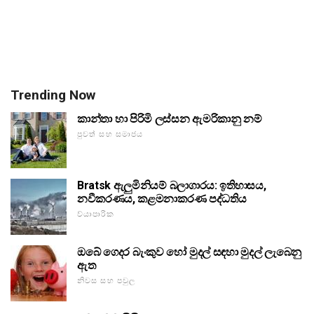
Trending Now
කාන්තා හා පිරිමි ලස්සන ඇමරිකානු නම්
පුවත් සහ සමාජය
Bratsk ඇලුමිනියම් බලාගාරය: ඉතිහාසය,
නවීකරණය, කළමනාකරණ පද්ධතිය
ව්යාපාරික
ඔබේ ගෙදර බැංකුව හෝ මුදල් සඳහා මුදල් ලැබෙනු
ඇත
නිවස සහ පවුල