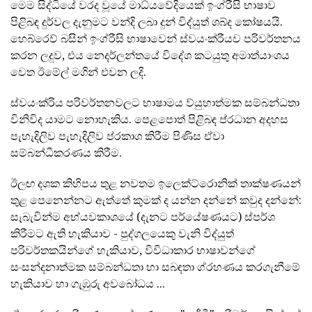
මෙම සිද්ධියේ වරද වූයේ මාධ්යවේදියෙක් ඉංග්රීසි භාෂාව
පිළිබඳ දුර්වල දැනුමට වන්දි ලබා දුන් විද්යුත් ශබ්ද කෝෂයයි.
හෙබ්රෙව් බසින් ඉංග්රීසි භාෂාවෙන් ස්වයංක්රීයව පරිවර්තනය
කරන ලදුව, එය නෙදර්ලන්තයේ විදේශ කටයුතු අමාත්යාංශය
වෙත ඊමේල් මගින් එවන ලදි.
ස්වයංක්රිය පරිවර්තනවලට භාෂාමය ව්යුහාත්මක සම්බන්ධතා
විනිවිද යාමට නොහැකිය. පෙළපොත් පිළිබඳ ප්රධාන අදහස
පැහැදිලිව පැහැදිලිව ප්රකාශ කිරීම පිණිස ඒවා
සම්බන්ධීකරණය කිරීම.
ඊලඟ දශක කිහිපය තුළ නවතම ඉලෙක්ට්රොනික් තාක්ෂණයන්
තුළ පෙනෙන්නට ඇත්තේ කුමක් ද යන්න දන්නේ කවුද දන්නේ:
සැබැවින්ම අභ්යවකාශයේ (දැනට පර්යේෂණයට) ස්පර්ශ
කිරීමට ඇති හැකියාව - පුද්ගලයෙකු වැනි විද්යුත්
පරිවර්තකයින්ගේ හැකියාව, විවිධාකාර භාෂාවන්ගේ
සංසන්දනාත්මක සම්බන්ධතා හා සබඳතා ග්රහණය කරගැනීමේ
හැකියාව හා ගැඹුරු අවබෝධය ...