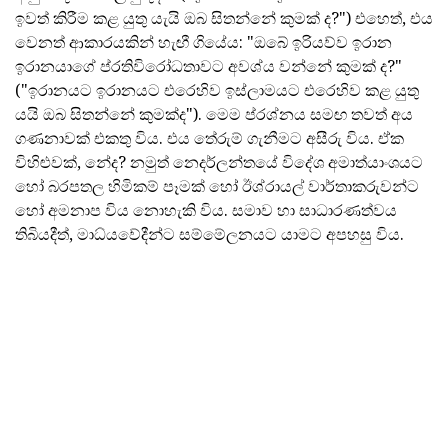
ඉවත් කිරීම කළ යුතු යැයි ඔබ සිතන්නේ කුමක් ද?") එහෙත්, එය
වෙනත් ආකාරයකින් හැඟී ගියේය: "ඔබේ ඉරියව්ව ඉරාන
ඉරානයාගේ ප්රතිවිරෝධතාවට අවශ්ය වන්නේ කුමක් ද?"
("ඉරානයට ඉරානයට එරෙහිව ඉස්ලාමයට එරෙහිව කළ යුතු
යයි ඔබ සිතන්නේ කුමක්ද"). මෙම ප්රශ්නය සමඟ තවත් අය
ගණනාවක් එකතු විය. එය තේරුම් ගැනීමට අසීරු විය. ඒක
විහිළුවක්, නේද? නමුත් නෙදර්ලන්තයේ විදේශ අමාත්යාංශයට
හෝ බරපතල හිමිකම් පෑමක් හෝ ඊශ්රායල් වාර්තාකරුවන්ට
හෝ අමනාප විය නොහැකි විය. සමාව හා සාධාරණත්වය
තිබියදීත්, මාධ්යවේදීන්ට සම්මේලනයට යාමට අපහසු විය.