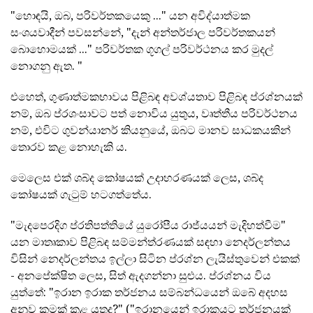
"හොඳයි, ඔබ, පරිවර්තකයෙකු ..." යන අවිද්යාත්මක
සංශයවාදීන් පවසන්නේ, "දැන් අන්තර්ජාල පරිවර්තකයන්
බොහොමයක් ..." පරිවර්තක ගූගල් පරිවර්ථනය කර මුදල්
නොගනු ඇත. "
එහෙත්, ගුණාත්මකභාවය පිළිබඳ අවශ්යතාව පිළිබඳ ප්රශ්නයක්
නම්, ඔබ ප්රශංසාවට පත් නොවිය යුතුය, වෘත්තීය පරිවර්ථනය
නම්, එවිට ගුවන්යානර් කියනුයේ, ඔබට මානව සාධකයකින්
තොරව කළ නොහැකි ය.
මෙලෙස එක් ශබ්ද කෝෂයක් උදාහරණයක් ලෙස, ශබ්ද
කෝෂයක් ගැටුම් හටගත්තේය.
"මැදපෙරදිග ප්රතිපත්තියේ යුරෝපීය රාජ්යයන් මැදිහත්වීම"
යන මාතෘකාව පිළිබඳ සම්මන්ත්රණයක් සඳහා නෙදර්ලන්තය
විසින් නෙදර්ලන්තය ඉල්ලා සිටින ප්රශ්න ලැයිස්තුවෙන් එකක්
- අනපේක්ෂිත ලෙස, සිත් ඇදගන්නා සුළුය. ප්රශ්නය විය
යුත්තේ: "ඉරාන ඉරාක තර්ජනය සම්බන්ධයෙන් ඔබේ අදහස
අනුව කුමක් කළ යුතුද?" ("ඉරානයෙන් ඉරාකයට තර්ජනයක්