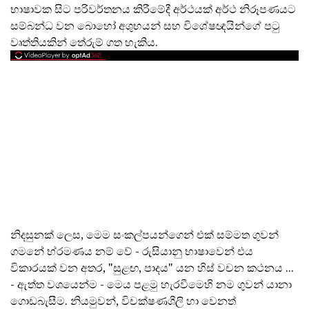
භාෂාවක සිට පරිවර්තනය කිරීමේදී අර්ථයක් අර්ථ නිරූපණයට
සම්බන්ධ වන බොහෝ අශුභයන් සහ විශේෂඥයින්ගේ පටු
වෘත්තියකින් තේරුම් ගත හැකිය.
නිදසුනක් ලෙස, මෙම සංකල්පයන්ගෙන් එක් සම්මත ගුවන්
ගමනේ භ්රමණය නම් වේ - රුසියානු භාෂාවෙන් එය
විකාරයක් වන අතර, "සුළඟ, පාදය" යන හිස් වචන කථනය ...
- ඇත්ත වශයෙන්ම - මෙය පළමු හැරවීමෙහි නම ගුවන් යානා
ගොඩබැසීම. නියමුවන්, විචක්ෂණශීලි හා වෙනත්