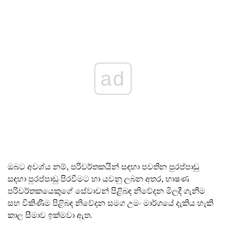
ad
ඔබට අවශ්ය නම්, පරිවර්තකයින් සඳහා පවතින පුරප්පාඩු
සඳහා පුරප්පාඩු පිරවීමට හා යවනු ලබන අතර, භාෂණ
පරිවර්තකයෙකුගේ සේවාවන් පිළිබඳ නිවේදන මිලදී ගැනීම
සහ විකිණීම පිළිබඳ නිවේදන සමග උමං මාර්ගයේ දැකිය හැකි
කාල සීමාව ඉක්මවා ඇත.