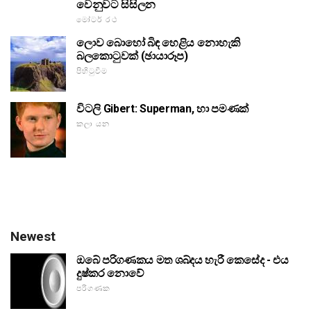
වෙනුවට සිසිලන
මෝටර් රථ
ලොව බොහෝ බිඳ හෙළිය නොහැකි
බලකොටුවක් (ඡායාරූප)
පිහිටුවීම
විටලි Gibert: Superman, හා පමණක්
කලා යන
Newest
ඔබේ පරිගණකය මත ශබ්දය හැරී කෙසේද - එය
දුෂ්කර නොවේ
පරිගණක